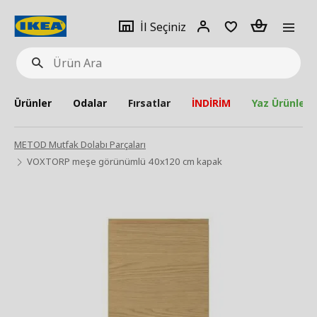
pat
İl
Giriş
Adet
İl Seçiniz
Ürün
seçiniz
Yap
Ara
Ürünler
Odalar
Fırsatlar
İNDİRİM
Yaz Ürünleri
METOD Mutfak Dolabı Parçaları
VOXTORP meşe görünümlü 40x120 cm kapak