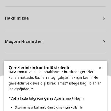
Hakkımızda
Müşteri Hizmetleri
Diğer
×
Çerezlerinizin kontrolü sizdedir
IKEA.com.tr ve dijital ortaklarımız bu sitede çerezler
kullanmaktadır. Bazıları siteyi çalıştırmak için kesinlikle
gereklidir ve devre dışı bırakılamaz* isteğe bağlı olanlar
Ka
ise aşağıdadır:
Konumunuzu Seçin
facebook
*Daha fazla bilgi için Çerez Ayarlarına tıklayın
twitter
instagram
pinterest
youtube
Site'nin nasıl kullanıldığını ölçmek için kullanılır.