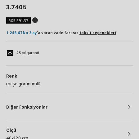
3.740
₺
505.591.37
1.246,67₺ x 3 ay
'a varan vade farksız
taksit seçenekleri
25 yıl garanti
Renk
meşe görünümlü
Diğer Fonksiyonlar
Ölçü
40x120 cm