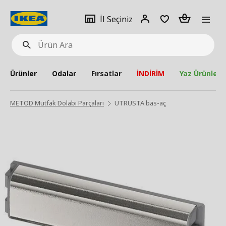
pat
İl
Giriş
Adet
İl Seçiniz
Ürün
seçiniz
Yap
Ara
Ürünler
Odalar
Fırsatlar
İNDİRİM
Yaz Ürünleri
METOD Mutfak Dolabı Parçaları
UTRUSTA bas-aç