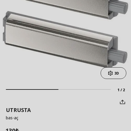
3D
1 / 2
UTRUSTA
bas-aç
130
₺