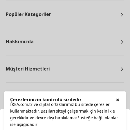
Popüler Kategoriler
Hakkımızda
Müşteri Hizmetleri
Diğer
×
Çerezlerinizin kontrolü sizdedir
IKEA.com.tr ve dijital ortaklarımız bu sitede çerezler
kullanmaktadır. Bazıları siteyi çalıştırmak için kesinlikle
gereklidir ve devre dışı bırakılamaz* isteğe bağlı olanlar
Ka
ise aşağıdadır: