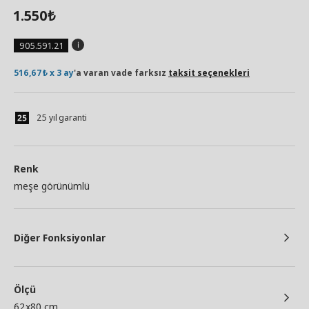
1.550
₺
905.591.21
516,67₺ x 3 ay
'a varan vade farksız
taksit seçenekleri
25 yıl garanti
Renk
meşe görünümlü
Diğer Fonksiyonlar
Ölçü
62x80 cm