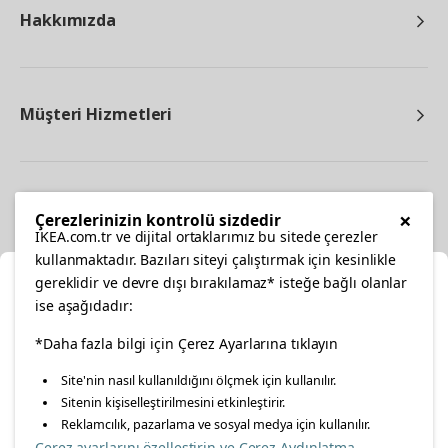
Hakkımızda
Müşteri Hizmetleri
Diğer
×
Çerezlerinizin kontrolü sizdedir
IKEA.com.tr ve dijital ortaklarımız bu sitede çerezler
kullanmaktadır. Bazıları siteyi çalıştırmak için kesinlikle
gereklidir ve devre dışı bırakılamaz* isteğe bağlı olanlar
Ka
ise aşağıdadır:
Konumunuzu Seçin
facebook
*Daha fazla bilgi için Çerez Ayarlarına tıklayın
twitter
instagram
pinterest
youtube
Site'nin nasıl kullanıldığını ölçmek için kullanılır.
İnternetten vereceğiniz siparişlerinizde size özel hizmet ve
Sitenin kişiselleştirilmesini etkinleştirir.
linkedin
içerikleri görebilmek için lütfen konumuzu seçin.
Reklamcılık, pazarlama ve sosyal medya için kullanılır.
Çerez ayarlarını özelleştirin ve Çerez Aydınlatma