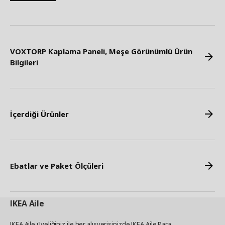
VOXTORP Kaplama Paneli, Meşe Görünümlü Ürün
Bilgileri
İçerdiği Ürünler
Ebatlar ve Paket Ölçüleri
IKEA
Aile
IKEA Aile üyeliğiniz ile her alışverişinizde IKEA Aile Para