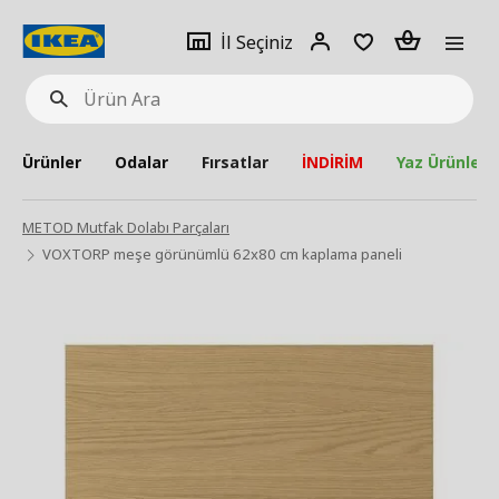
pat
İl
Giriş
Adet
İl Seçiniz
Ürün
seçiniz
Yap
Ara
Ürünler
Odalar
Fırsatlar
İNDİRİM
Yaz Ürünleri
METOD Mutfak Dolabı Parçaları
VOXTORP meşe görünümlü 62x80 cm kaplama paneli