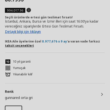
994.017.96
Seçili ürünlerde ertesi gün teslimat fırsatı!
İstanbul, Ankara, Bursa ve İzmir illeri için saat 16:00’ya kadar
vereceğiniz siparişlerde Ertesi Gün Teslimat Fırsatı.
Detaylı bilgi için tıklayın
IKEA Aile üyelerine özel
8.977,67₺ x 9 ay
'a varan vade farksız
taksit seçenekleri
10 yıl garanti
Yumuşak
Yıkanabilir kılıf
Renk
gunnared orta gri