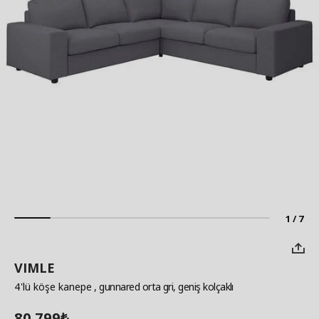
1 / 7
VIMLE
4'lü köşe kanepe
, gunnared orta gri, geniş kolçaklı
80.799
₺