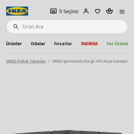
pat
İl
Giriş
Adet
İl Seçiniz
Ürün
seçiniz
Yap
Ara
Ürünler
Odalar
Fırsatlar
İNDİRİM
Yaz Ürünleri
VIMLE Koltuk Takımları
VIMLE gunnared orta gri 4'lü köşe kanepe