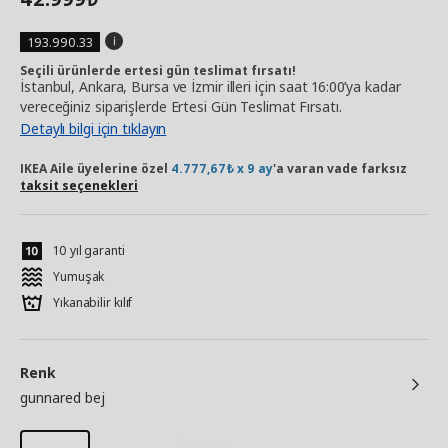
193.990.33
Seçili ürünlerde ertesi gün teslimat fırsatı!
İstanbul, Ankara, Bursa ve İzmir illeri için saat 16:00’ya kadar
vereceğiniz siparişlerde Ertesi Gün Teslimat Fırsatı.
Detaylı bilgi için tıklayın
IKEA Aile üyelerine özel
4.777,67₺ x 9 ay
'a varan vade farksız
taksit seçenekleri
10 yıl garanti
Yumuşak
Yıkanabilir kılıf
Renk
gunnared bej