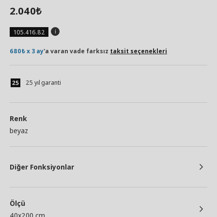
2.040
₺
105.416.82
680₺ x 3 ay
'a varan vade farksız
taksit seçenekleri
25 yıl garanti
Renk
beyaz
Diğer Fonksiyonlar
Ölçü
40x200 cm