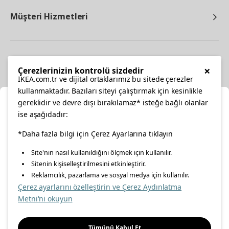
Müşteri Hizmetleri
Diğer
×
Çerezlerinizin kontrolü sizdedir
IKEA.com.tr ve dijital ortaklarımız bu sitede çerezler
kullanmaktadır. Bazıları siteyi çalıştırmak için kesinlikle
gereklidir ve devre dışı bırakılamaz* isteğe bağlı olanlar
Ka
ise aşağıdadır:
Konumunuzu Seçin
facebook
*Daha fazla bilgi için Çerez Ayarlarına tıklayın
twitter
instagram
pinterest
youtube
Site'nin nasıl kullanıldığını ölçmek için kullanılır.
İnternetten vereceğiniz siparişlerinizde size özel hizmet ve
Sitenin kişiselleştirilmesini etkinleştirir.
linkedin
içerikleri görebilmek için lütfen konumuzu seçin.
Reklamcılık, pazarlama ve sosyal medya için kullanılır.
Çerez ayarlarını özelleştirin ve Çerez Aydınlatma
İl seçiniz
Metni'ni okuyun
Enerji Politikası
Bilgi Güvenliği Politikası
Kalite Politikası
Seçiniz
Gıda Güvenliği Politikası
Bilgi Toplumu Hizmetleri
Tümünü Kabul Et