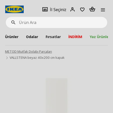
pat
İl
Giriş
Adet
İl Seçiniz
Ürün
seçiniz
Yap
Ara
Ürünler
Odalar
Fırsatlar
İNDİRİM
Yaz Ürünleri
METOD Mutfak Dolabı Parçaları
VALLSTENA beyaz 40x200 cm kapak