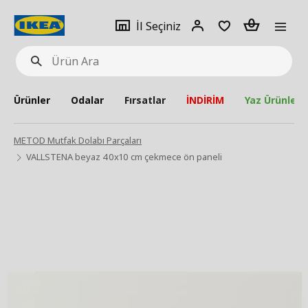
pat
İl
Giriş
Adet
İl Seçiniz
Ürün
seçiniz
Yap
Ara
Ürünler
Odalar
Fırsatlar
İNDİRİM
Yaz Ürünleri
METOD Mutfak Dolabı Parçaları
VALLSTENA beyaz 40x10 cm çekmece ön paneli