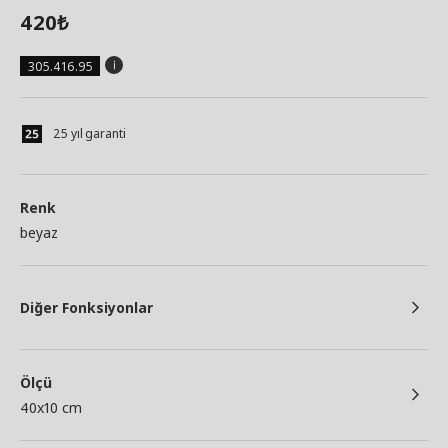
420
₺
305.416.95
25 yıl garanti
Renk
beyaz
Diğer Fonksiyonlar
Ölçü
40x10 cm