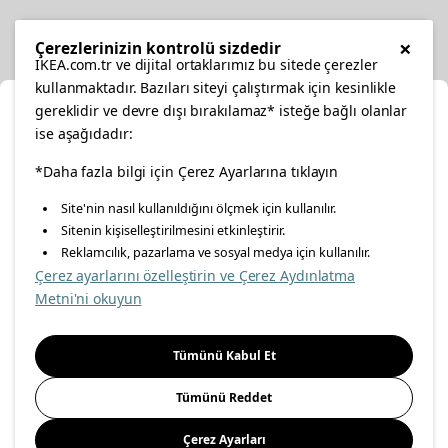
Diğer
×
Çerezlerinizin kontrolü sizdedir
IKEA.com.tr ve dijital ortaklarımız bu sitede çerezler
kullanmaktadır. Bazıları siteyi çalıştırmak için kesinlikle
gereklidir ve devre dışı bırakılamaz* isteğe bağlı olanlar
Ka
ise aşağıdadır:
Konumunuzu Seçin
facebook
*Daha fazla bilgi için Çerez Ayarlarına tıklayın
twitter
instagram
pinterest
youtube
Site'nin nasıl kullanıldığını ölçmek için kullanılır.
İnternetten vereceğiniz siparişlerinizde size özel hizmet ve
Sitenin kişiselleştirilmesini etkinleştirir.
linkedin
içerikleri görebilmek için lütfen konumuzu seçin.
Reklamcılık, pazarlama ve sosyal medya için kullanılır.
Çerez ayarlarını özelleştirin ve Çerez Aydınlatma
İl seçiniz
Metni'ni okuyun
Enerji Politikası
Bilgi Güvenliği Politikası
Kalite Politikası
Seçiniz
Gıda Güvenliği Politikası
Bilgi Toplumu Hizmetleri
Tümünü Kabul Et
Önemli Bilgilendirme
İnternet Sitesi Gizlilik Politikası
Tümünü Reddet
Kişisel Verilerin Korunması
Çerez Politikası
Çerez Ayarları