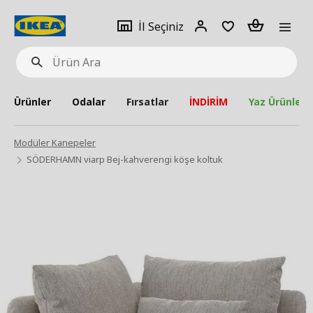
pat
İl
Giriş
Adet
İl Seçiniz
Ürün
seçiniz
Yap
Ara
Ürünler
Odalar
Fırsatlar
İNDİRİM
Yaz Ürünleri
Modüler Kanepeler
SÖDERHAMN viarp Bej-kahverengi köşe koltuk