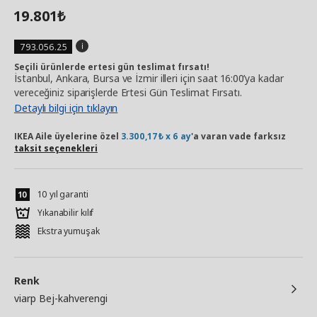
19.801
₺
793.056.25
Seçili ürünlerde ertesi gün teslimat fırsatı!
İstanbul, Ankara, Bursa ve İzmir illeri için saat 16:00’ya kadar
vereceğiniz siparişlerde Ertesi Gün Teslimat Fırsatı.
Detaylı bilgi için tıklayın
IKEA Aile üyelerine özel
3.300,17₺ x 6 ay
'a varan vade farksız
taksit seçenekleri
10 yıl garanti
Yıkanabilir kılıf
Ekstra yumuşak
Renk
viarp Bej-kahverengi