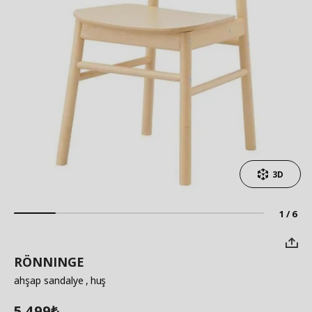
3D
1 / 6
RÖNNINGE
ahşap sandalye
, huş
5.499
₺