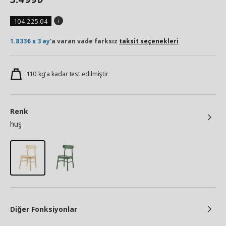
104.225.04
1.833₺ x 3 ay
'a varan vade farksız
taksit seçenekleri
110 kg'a kadar test edilmiştir
Renk
huş
Diğer Fonksiyonlar