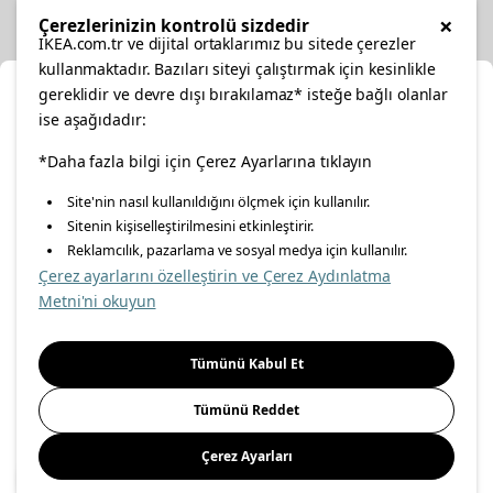
Diğer
×
Çerezlerinizin kontrolü sizdedir
IKEA.com.tr ve dijital ortaklarımız bu sitede çerezler
kullanmaktadır. Bazıları siteyi çalıştırmak için kesinlikle
gereklidir ve devre dışı bırakılamaz* isteğe bağlı olanlar
Ka
ise aşağıdadır:
Konumunuzu Seçin
facebook
*Daha fazla bilgi için Çerez Ayarlarına tıklayın
twitter
instagram
pinterest
youtube
Site'nin nasıl kullanıldığını ölçmek için kullanılır.
İnternetten vereceğiniz siparişlerinizde size özel hizmet ve
Sitenin kişiselleştirilmesini etkinleştirir.
linkedin
içerikleri görebilmek için lütfen konumuzu seçin.
Reklamcılık, pazarlama ve sosyal medya için kullanılır.
Çerez ayarlarını özelleştirin ve Çerez Aydınlatma
İl seçiniz
Metni'ni okuyun
Enerji Politikası
Bilgi Güvenliği Politikası
Kalite Politikası
Seçiniz
Gıda Güvenliği Politikası
Bilgi Toplumu Hizmetleri
Tümünü Kabul Et
Önemli Bilgilendirme
İnternet Sitesi Gizlilik Politikası
Tümünü Reddet
Kişisel Verilerin Korunması
Çerez Politikası
Çerez Ayarları
Kaydet
© Inter IKEA Systems B.V 1999-
2026