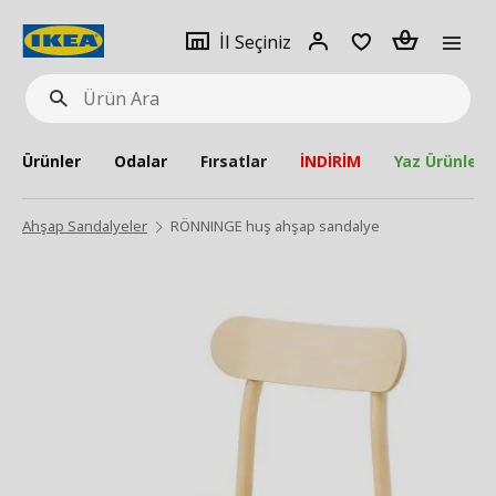
pat
İl
Giriş
Adet
İl Seçiniz
Ürün
seçiniz
Yap
Ara
Ürünler
Odalar
Fırsatlar
İNDİRİM
Yaz Ürünleri
Ahşap Sandalyeler
RÖNNINGE huş ahşap sandalye