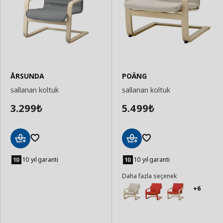
ÅRSUNDA
POÄNG
sallanan koltuk
sallanan koltuk
3.299
5.499
₺
₺
Sepete
Sepete
Ekle
Ekle
10 yıl garanti
10 yıl garanti
Daha fazla seçenek
+6