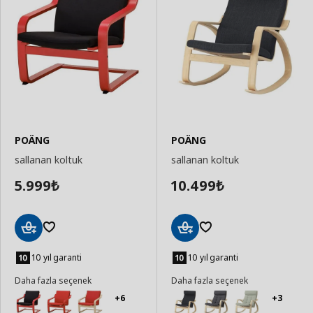
POÄNG
POÄNG
sallanan koltuk
sallanan koltuk
5.999
10.499
₺
₺
Sepete
Sepete
Ekle
Ekle
10 yıl garanti
10 yıl garanti
Daha fazla seçenek
Daha fazla seçenek
+6
+3