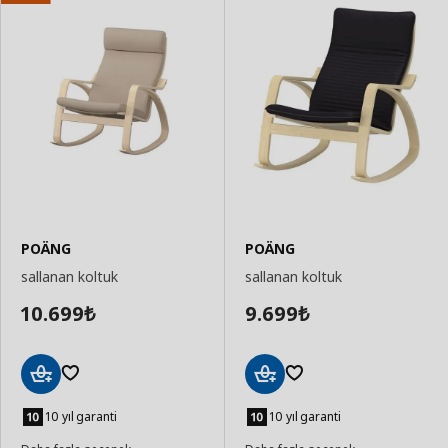
POÄNG
POÄNG
sallanan koltuk
sallanan koltuk
10.699
9.699
₺
₺
Sepete
Sepete
Ekle
Ekle
10 yıl garanti
10 yıl garanti