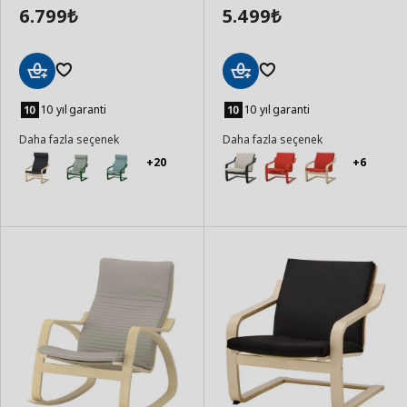
6.799
5.499
₺
₺
Sepete
Sepete
Ekle
Ekle
10 yıl garanti
10 yıl garanti
Daha fazla seçenek
Daha fazla seçenek
+20
+6