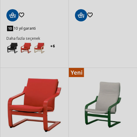
Sepete
Sepete
Ekle
Ekle
10 yıl garanti
Daha fazla seçenek
+6