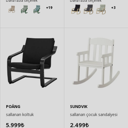
Daha fazla seçenek
Daha fazla seçenek
+19
+3
POÄNG
SUNDVIK
sallanan koltuk
sallanan çocuk sandalyesi
5.999
2.499
₺
₺