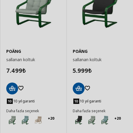
POÄNG
POÄNG
sallanan koltuk
sallanan koltuk
7.499
5.999
₺
₺
Sepete
Sepete
Ekle
Ekle
10 yıl garanti
10 yıl garanti
Daha fazla seçenek
Daha fazla seçenek
+20
+20