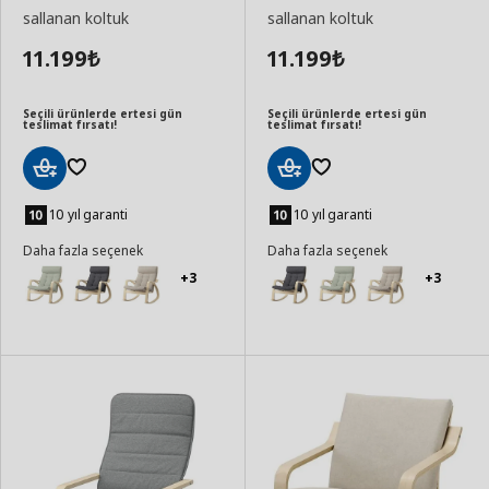
sallanan koltuk
sallanan koltuk
11.199
11.199
₺
₺
Seçili ürünlerde ertesi gün
Seçili ürünlerde ertesi gün
teslimat fırsatı!
teslimat fırsatı!
Sepete
Sepete
Ekle
Ekle
10 yıl garanti
10 yıl garanti
Daha fazla seçenek
Daha fazla seçenek
+3
+3