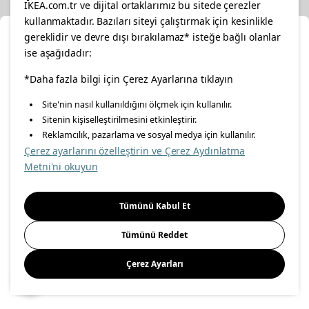
IKEA.com.tr ve dijital ortaklarımız bu sitede çerezler
kullanmaktadır. Bazıları siteyi çalıştırmak için kesinlikle
gereklidir ve devre dışı bırakılamaz* isteğe bağlı olanlar
Ka
ise aşağıdadır:
Popüler Kategoriler
Konumunuzu Seçin
*Daha fazla bilgi için Çerez Ayarlarına tıklayın
Site'nin nasıl kullanıldığını ölçmek için kullanılır.
İnternetten vereceğiniz siparişlerinizde size özel hizmet ve
Sitenin kişiselleştirilmesini etkinleştirir.
Hakkımızda
içerikleri görebilmek için lütfen konumuzu seçin.
Reklamcılık, pazarlama ve sosyal medya için kullanılır.
Çerez ayarlarını özelleştirin ve Çerez Aydınlatma
İl seçiniz
Metni'ni okuyun
Seçiniz
Müşteri Hizmetleri
Tümünü Kabul Et
Tümünü Reddet
Diğer
Çerez Ayarları
Kaydet