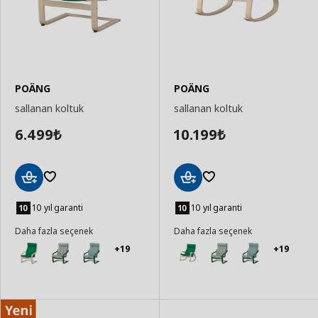
POÄNG
POÄNG
sallanan koltuk
sallanan koltuk
6.499
10.199
₺
₺
Sepete
Sepete
Ekle
Ekle
10 yıl garanti
10 yıl garanti
Daha fazla seçenek
Daha fazla seçenek
+19
+19