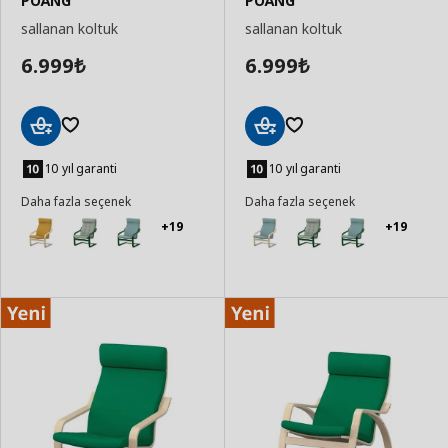
POÄNG
POÄNG
sallanan koltuk
sallanan koltuk
6.999
6.999
₺
₺
Sepete
Sepete
Ekle
Ekle
10 yıl garanti
10 yıl garanti
Daha fazla seçenek
Daha fazla seçenek
+19
+19