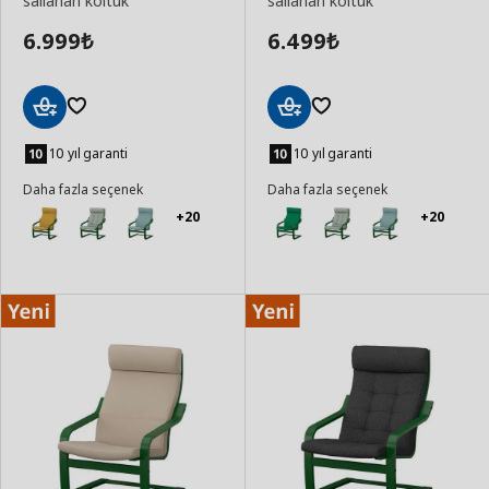
sallanan koltuk
sallanan koltuk
6.999
6.499
₺
₺
Sepete
Sepete
Ekle
Ekle
10 yıl garanti
10 yıl garanti
Daha fazla seçenek
Daha fazla seçenek
+20
+20