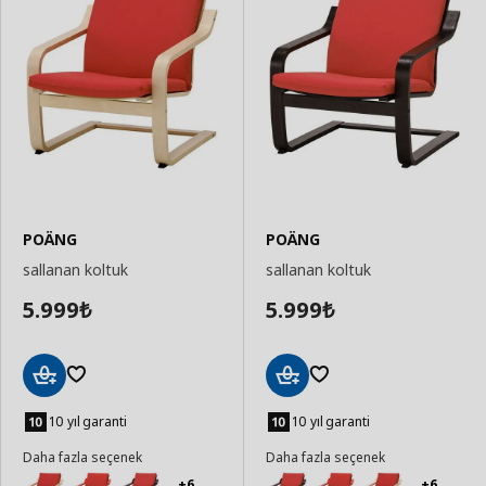
POÄNG
POÄNG
sallanan koltuk
sallanan koltuk
5.999
5.999
₺
₺
Sepete
Sepete
Ekle
Ekle
10 yıl garanti
10 yıl garanti
Daha fazla seçenek
Daha fazla seçenek
+6
+6