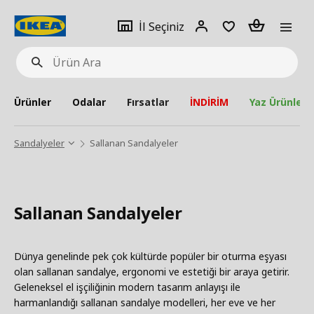
pat
İl
Giriş
Adet
İl Seçiniz
Ürün
seçiniz
Yap
Ara
Ürünler
Odalar
Fırsatlar
İNDİRİM
Yaz Ürünleri
Sandalyeler
Sallanan Sandalyeler
Sallanan Sandalyeler
Dünya genelinde pek çok kültürde popüler bir oturma eşyası
olan sallanan sandalye, ergonomi ve estetiği bir araya getirir.
Geleneksel el işçiliğinin modern tasarım anlayışı ile
harmanlandığı sallanan sandalye modelleri, her eve ve her