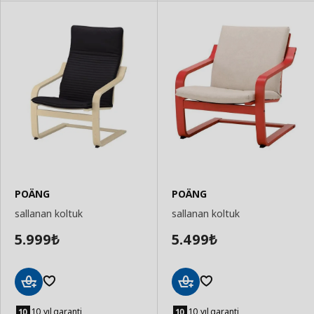
POÄNG
POÄNG
sallanan koltuk
sallanan koltuk
5.999
5.499
₺
₺
Sepete
Sepete
Ekle
Ekle
10 yıl garanti
10 yıl garanti