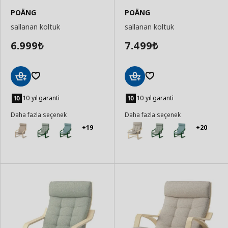
POÄNG
POÄNG
sallanan koltuk
sallanan koltuk
6.999
7.499
₺
₺
Sepete
Sepete
Ekle
Ekle
10 yıl garanti
10 yıl garanti
Daha fazla seçenek
Daha fazla seçenek
+19
+20