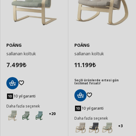
POÄNG
POÄNG
sallanan koltuk
sallanan koltuk
7.499
11.199
₺
₺
Seçili ürünlerde ertesi gün
teslimat fırsatı!
Sepete
Ekle
10 yıl garanti
Sepete
Daha fazla seçenek
Ekle
10 yıl garanti
+20
Daha fazla seçenek
+3