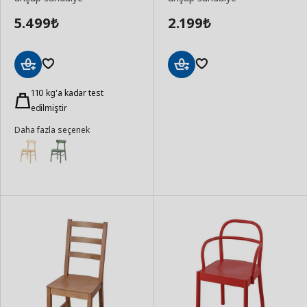
5.499
2.199
₺
₺
Sepete
Sepete
Ekle
110 kg'a kadar test
Ekle
edilmiştir
Daha fazla seçenek