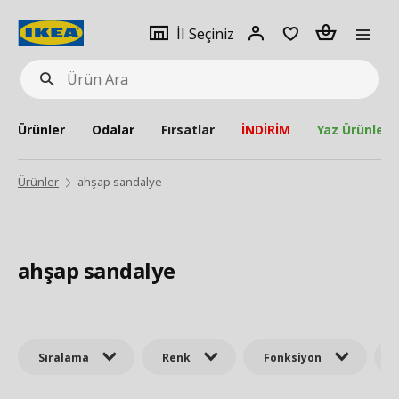
pat
İl
Giriş
Adet
İl Seçiniz
Ürün
seçiniz
Yap
Ara
Ürünler
Odalar
Fırsatlar
İNDİRİM
Yaz Ürünleri
Ürünler
ahşap sandalye
ahşap sandalye
Sıralama
Renk
Fonksiyon