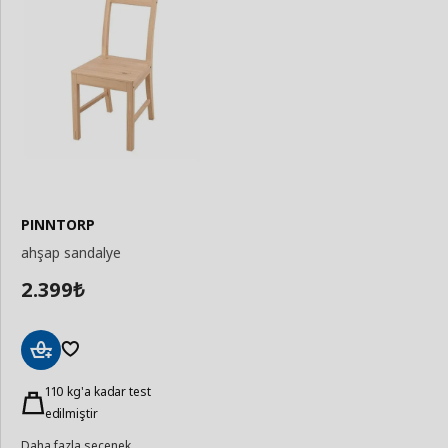
PINNTORP
ahşap sandalye
2.399
₺
Sepete
Ekle
110 kg'a kadar test
edilmiştir
Daha fazla seçenek