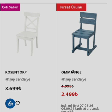
ROSENTORP
OMMJÄNGE
ahşap sandalye
ahşap sandalye
4.999
₺
3.699
₺
2.499
₺
İndirimli fiyat 07.08.26 -
06.09.26 tarihleri arasında
Sepete
geçerlidir.