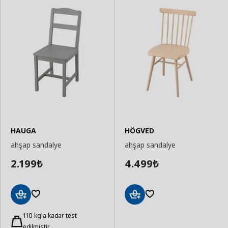
HAUGA
HÖGVED
ahşap sandalye
ahşap sandalye
2.199
4.499
₺
₺
Sepete
Sepete
Ekle
110 kg'a kadar test
Ekle
edilmiştir