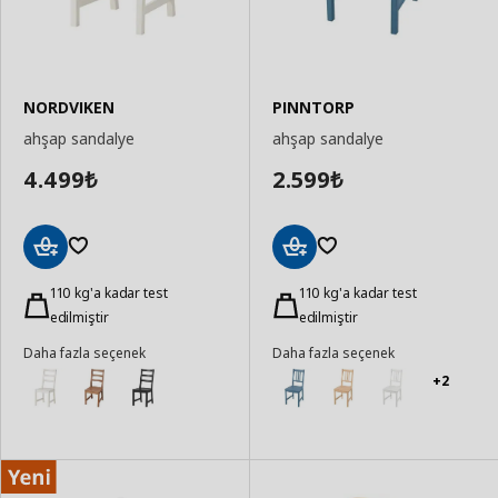
NORDVIKEN
PINNTORP
ahşap sandalye
ahşap sandalye
4.499
2.599
₺
₺
Sepete
Sepete
Ekle
110 kg'a kadar test
Ekle
110 kg'a kadar test
edilmiştir
edilmiştir
Daha fazla seçenek
Daha fazla seçenek
+2