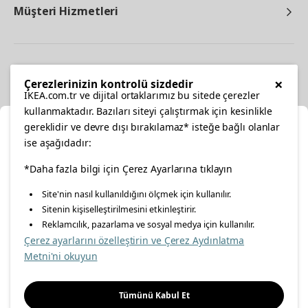
Müşteri Hizmetleri
Diğer
×
Çerezlerinizin kontrolü sizdedir
IKEA.com.tr ve dijital ortaklarımız bu sitede çerezler
kullanmaktadır. Bazıları siteyi çalıştırmak için kesinlikle
gereklidir ve devre dışı bırakılamaz* isteğe bağlı olanlar
Ka
ise aşağıdadır:
Konumunuzu Seçin
*Daha fazla bilgi için Çerez Ayarlarına tıklayın
facebook
twitter
instagram
pinterest
youtube
Site'nin nasıl kullanıldığını ölçmek için kullanılır.
İnternetten vereceğiniz siparişlerinizde size özel hizmet ve
Sitenin kişiselleştirilmesini etkinleştirir.
linkedin
içerikleri görebilmek için lütfen konumuzu seçin.
Reklamcılık, pazarlama ve sosyal medya için kullanılır.
Çerez ayarlarını özelleştirin ve Çerez Aydınlatma
İl seçiniz
Metni'ni okuyun
Enerji Politikası
Bilgi Güvenliği Politikası
Kalite Politikası
Seçiniz
Gıda Güvenliği Politikası
Bilgi Toplumu Hizmetleri
Tümünü Kabul Et