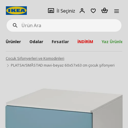
pat
İl
Giriş
Adet
İl Seçiniz
Ürün
seçiniz
Yap
Ara
Ürünler
Odalar
Fırsatlar
İNDİRİM
Yaz Ürünleri
Çocuk Şifonyerleri ve Komodinleri
PLATSA/SMÅSTAD mavi-beyaz 60x57x63 cm çocuk şifonyeri