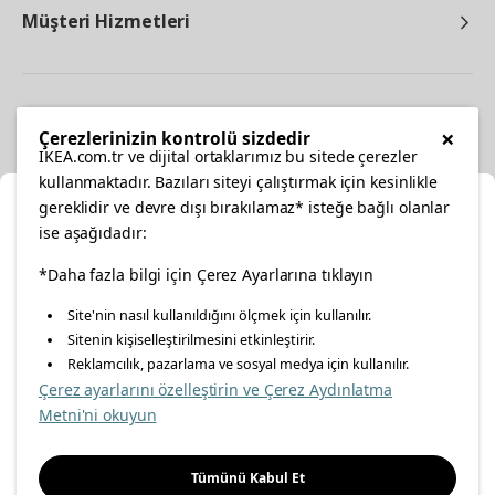
Müşteri Hizmetleri
Diğer
×
Çerezlerinizin kontrolü sizdedir
IKEA.com.tr ve dijital ortaklarımız bu sitede çerezler
kullanmaktadır. Bazıları siteyi çalıştırmak için kesinlikle
gereklidir ve devre dışı bırakılamaz* isteğe bağlı olanlar
Ka
ise aşağıdadır:
Konumunuzu Seçin
*Daha fazla bilgi için Çerez Ayarlarına tıklayın
facebook
twitter
instagram
pinterest
youtube
Site'nin nasıl kullanıldığını ölçmek için kullanılır.
İnternetten vereceğiniz siparişlerinizde size özel hizmet ve
Sitenin kişiselleştirilmesini etkinleştirir.
linkedin
içerikleri görebilmek için lütfen konumuzu seçin.
Reklamcılık, pazarlama ve sosyal medya için kullanılır.
Çerez ayarlarını özelleştirin ve Çerez Aydınlatma
İl seçiniz
Metni'ni okuyun
Enerji Politikası
Bilgi Güvenliği Politikası
Kalite Politikası
Seçiniz
Gıda Güvenliği Politikası
Bilgi Toplumu Hizmetleri
Tümünü Kabul Et