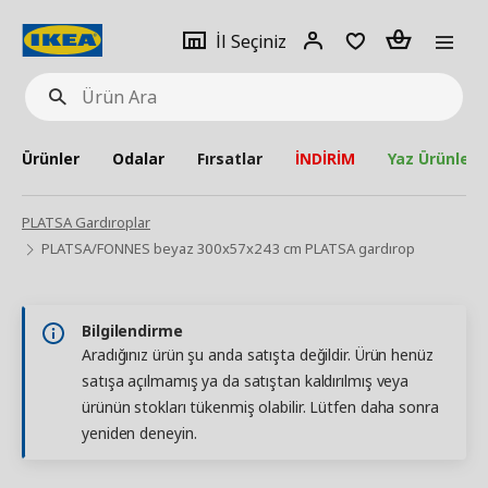
pat
İl
Giriş
Adet
İl Seçiniz
Ürün
seçiniz
Yap
Ara
Ürünler
Odalar
Fırsatlar
İNDİRİM
Yaz Ürünleri
PLATSA Gardıroplar
PLATSA/FONNES beyaz 300x57x243 cm PLATSA gardırop
Bilgilendirme
Aradığınız ürün şu anda satışta değildir. Ürün henüz
satışa açılmamış ya da satıştan kaldırılmış veya
ürünün stokları tükenmiş olabilir. Lütfen daha sonra
yeniden deneyin.