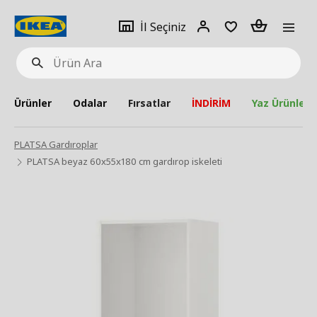
pat
İl
Giriş
Adet
İl Seçiniz
Ürün
seçiniz
Yap
Ara
Ürünler
Odalar
Fırsatlar
İNDİRİM
Yaz Ürünleri
PLATSA Gardıroplar
PLATSA beyaz 60x55x180 cm gardırop iskeleti