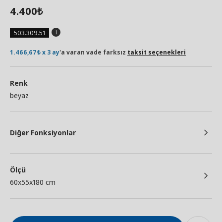
4.400
₺
503.309.51
1.466,67₺ x 3 ay
'a varan vade farksız
taksit seçenekleri
Renk
beyaz
Diğer Fonksiyonlar
Ölçü
60x55x180 cm