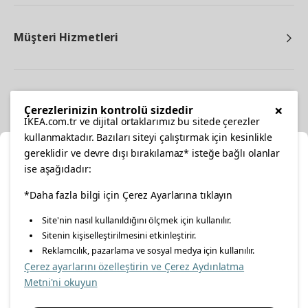
Müşteri Hizmetleri
Diğer
×
Çerezlerinizin kontrolü sizdedir
IKEA.com.tr ve dijital ortaklarımız bu sitede çerezler
kullanmaktadır. Bazıları siteyi çalıştırmak için kesinlikle
gereklidir ve devre dışı bırakılamaz* isteğe bağlı olanlar
Ka
ise aşağıdadır:
Konumunuzu Seçin
*Daha fazla bilgi için Çerez Ayarlarına tıklayın
facebook
twitter
instagram
pinterest
youtube
Site'nin nasıl kullanıldığını ölçmek için kullanılır.
İnternetten vereceğiniz siparişlerinizde size özel hizmet ve
Sitenin kişiselleştirilmesini etkinleştirir.
linkedin
içerikleri görebilmek için lütfen konumuzu seçin.
Reklamcılık, pazarlama ve sosyal medya için kullanılır.
Çerez ayarlarını özelleştirin ve Çerez Aydınlatma
İl seçiniz
Metni'ni okuyun
Enerji Politikası
Bilgi Güvenliği Politikası
Kalite Politikası