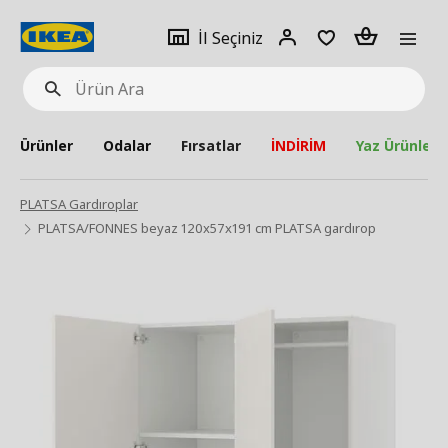
pat
İl
Giriş
Adet
İl Seçiniz
Ürün
seçiniz
Yap
Ara
Ürünler
Odalar
Fırsatlar
İNDİRİM
Yaz Ürünleri
PLATSA Gardıroplar
PLATSA/FONNES beyaz 120x57x191 cm PLATSA gardırop