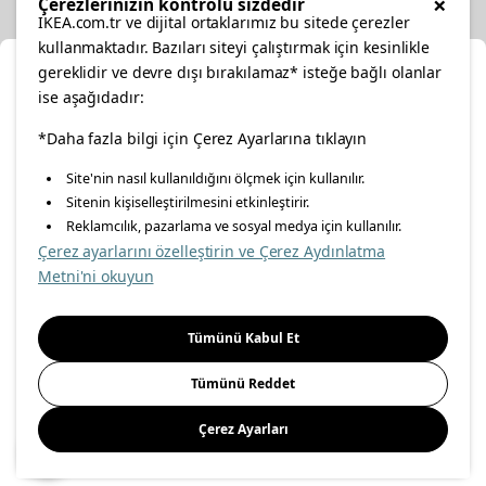
×
Çerezlerinizin kontrolü sizdedir
IKEA.com.tr ve dijital ortaklarımız bu sitede çerezler
kullanmaktadır. Bazıları siteyi çalıştırmak için kesinlikle
gereklidir ve devre dışı bırakılamaz* isteğe bağlı olanlar
Ka
ise aşağıdadır:
Konumunuzu Seçin
facebook
twitter
instagram
pinterest
youtube
*Daha fazla bilgi için Çerez Ayarlarına tıklayın
Site'nin nasıl kullanıldığını ölçmek için kullanılır.
İnternetten vereceğiniz siparişlerinizde size özel hizmet ve
Sitenin kişiselleştirilmesini etkinleştirir.
linkedin
içerikleri görebilmek için lütfen konumuzu seçin.
Reklamcılık, pazarlama ve sosyal medya için kullanılır.
Çerez ayarlarını özelleştirin ve Çerez Aydınlatma
İl seçiniz
Metni'ni okuyun
Enerji Politikası
Bilgi Güvenliği Politikası
Kalite Politikası
Seçiniz
Gıda Güvenliği Politikası
Bilgi Toplumu Hizmetleri
Tümünü Kabul Et
Önemli Bilgilendirme
İnternet Sitesi Gizlilik Politikası
Tümünü Reddet
Kişisel Verilerin Korunması
Çerez Politikası
Çerez Ayarları
Kaydet
© Inter IKEA Systems B.V 1999-
2026
Site Creation & Technology
by
MagiClick Digital Solutions