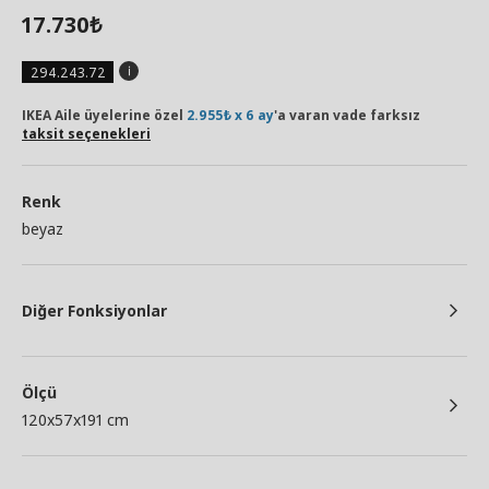
17.730
₺
294.243.72
IKEA Aile üyelerine özel
2.955₺ x 6 ay
'a varan vade farksız
taksit seçenekleri
Renk
beyaz
Diğer Fonksiyonlar
Ölçü
120x57x191 cm