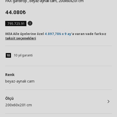
PAX gardırop
, beyaz-aynalı cam, 200x60x201 cm
44.080
₺
795.725.91
IKEA Aile üyelerine özel
4.897,78₺ x 9 ay
'a varan vade farksız
taksit seçenekleri
10 yıl garanti
Renk
beyaz-aynalı cam
Ölçü
200x60x201 cm