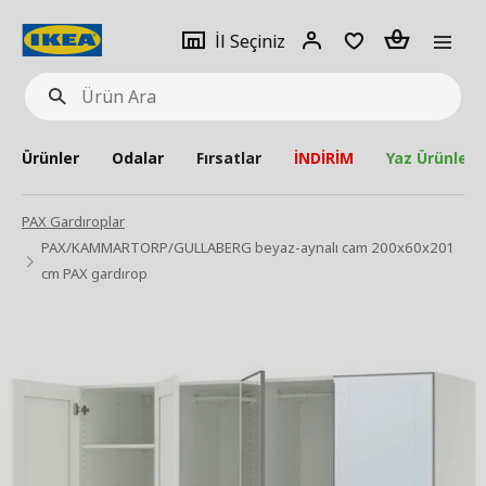
pat
İl
Giriş
Adet
İl Seçiniz
Ürün
seçiniz
Yap
Ara
Ürünler
Odalar
Fırsatlar
İNDİRİM
Yaz Ürünleri
PAX Gardıroplar
PAX/KAMMARTORP/GULLABERG beyaz-aynalı cam 200x60x201
cm PAX gardırop