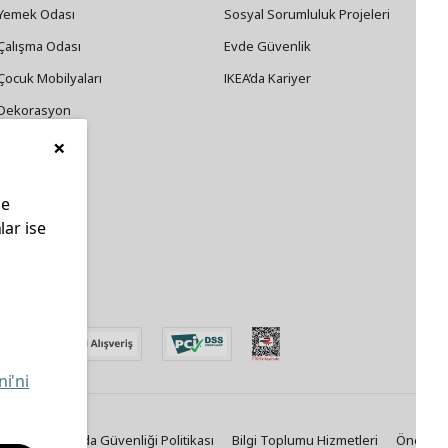
Yemek Odası
Sosyal Sorumluluk Projeleri
Çalışma Odası
Evde Güvenlik
Çocuk Mobilyaları
IKEA’da Kariyer
Dekorasyon
×
Züccaciye
le
lar ise
edin
ni'ni
Politikası
Gıda Güvenliği Politikası
Bilgi Toplumu Hizmetleri
Önemli B