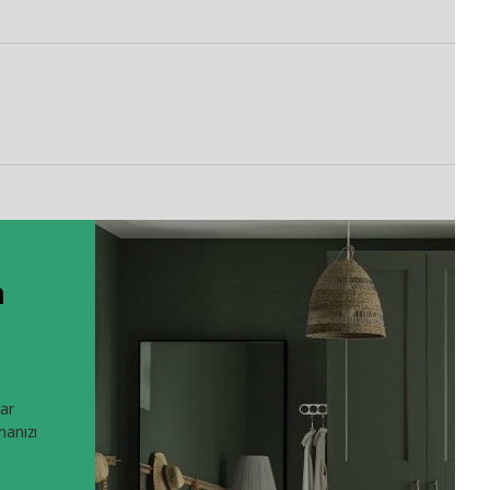
m
rar
manızı