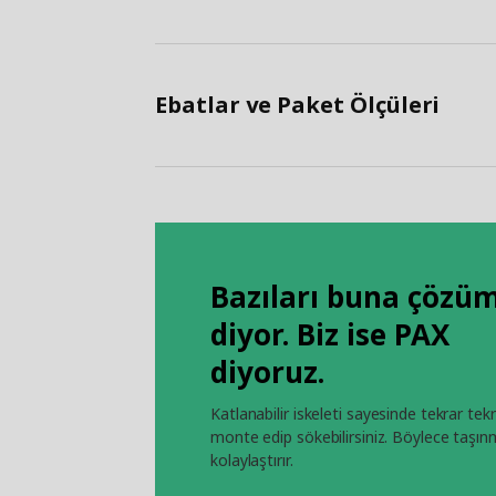
Ebatlar ve Paket Ölçüleri
Bazıları buna çözü
diyor. Biz ise PAX
diyoruz.
Katlanabilir iskeleti sayesinde tekrar tek
monte edip sökebilirsiniz. Böylece taşın
kolaylaştırır.