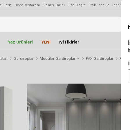
l Satış
İsveç Restoranı
Sipariş Takibi
Bize Ulaşın
Stok Sorgula
İade/Değiş
Yaz Ürünleri
YENİ
İyi Fikirler
İ
i
aları
Gardıroplar
Modüler Gardıroplar
PAX Gardıroplar
PAX/G
İ