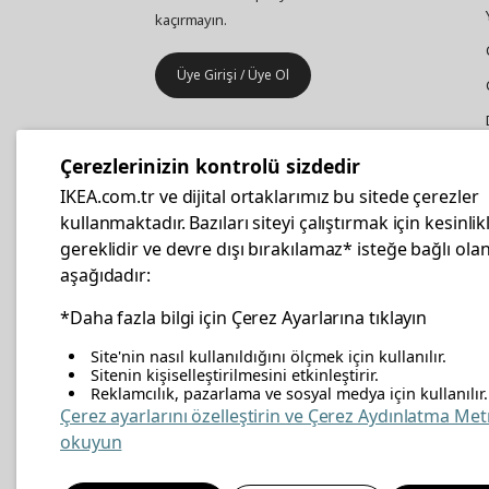
kaçırmayın.
Üye Girişi / Üye Ol
IKEA
Kurumsal Satış
Çerezlerinizin kontrolü sizdedir
İş yeri mobilya ve aksesuar
IKEA.com.tr ve dijital ortaklarımız bu sitede çerezler
alışverişleriniz IKEA Kurumsal Kart
kullanmaktadır. Bazıları siteyi çalıştırmak için kesinlik
ile daha hesaplı.
gereklidir ve devre dışı bırakılamaz* isteğe bağlı olan
aşağıdadır:
Hemen Başvurun
*Daha fazla bilgi için Çerez Ayarlarına tıklayın
Site'nin nasıl kullanıldığını ölçmek için kullanılır.
Sitenin kişiselleştirilmesini etkinleştirir.
Reklamcılık, pazarlama ve sosyal medya için kullanılır.
facebook
twitter
instagram
pinterest
youtube
link
Çerez ayarlarını özelleştirin ve Çerez Aydınlatma Met
okuyun
Enerji Politikası
Bilgi Güvenliği Politikası
Kalite 