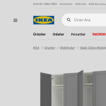
Size En Yakın IKEA
Hizmetler
IKEA Aile
IKEA Kurumsa
Ürün
Ara
Ürünler
Odalar
Fırsatlar
İNDİRİM
IKEA
Ürünler
Mobilyalar
Yatak Odası Mobily