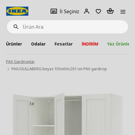
pat
İl
Giriş
Adet
İl Seçiniz
Ürün
seçiniz
Yap
Ara
Ürünler
Odalar
Fırsatlar
İNDİRİM
Yaz Ürünleri
PAX Gardıroplar
PAX/GULLABERG beyaz 150x60x201 cm PAX gardırop