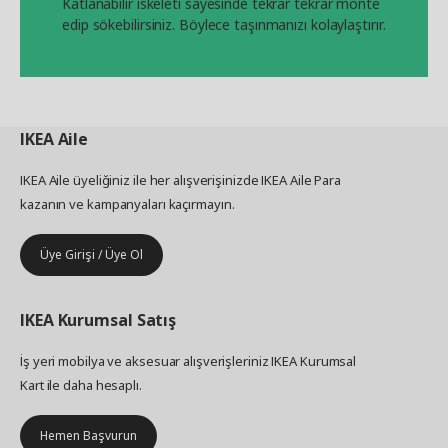
Katlanabilir iskeleti sayesinde tekrar tekrar monte
edip sökebilirsiniz. Böylece taşınmanızı kolaylaştırır.
IKEA
Aile
IKEA Aile üyeliğiniz ile her alışverişinizde IKEA Aile Para
kazanın ve kampanyaları kaçırmayın.
Üye Girişi / Üye Ol
IKEA
Kurumsal Satış
İş yeri mobilya ve aksesuar alışverişleriniz IKEA Kurumsal
Kart ile daha hesaplı.
Hemen Başvurun