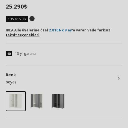
25.290
₺
195.615.38
IKEA Aile üyelerine özel
2.810₺ x 9 ay
'a varan vade farksız
taksit seçenekleri
10 yıl garanti
Renk
beyaz