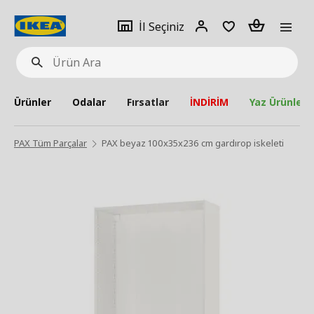
pat
İl
Giriş
Adet
İl Seçiniz
Ürün
seçiniz
Yap
Ara
Ürünler
Odalar
Fırsatlar
İNDİRİM
Yaz Ürünleri
PAX Tüm Parçalar
PAX beyaz 100x35x236 cm gardırop iskeleti