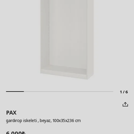
1 / 6
PAX
gardırop iskeleti
, beyaz, 100x35x236 cm
6.000
₺