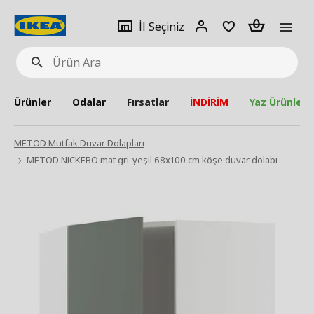
pat
İl
Giriş
Adet
İl Seçiniz
Ürün
seçiniz
Yap
Ara
Ürünler
Odalar
Fırsatlar
İNDİRİM
Yaz Ürünleri
METOD Mutfak Duvar Dolapları
METOD NICKEBO mat gri-yeşil 68x100 cm köşe duvar dolabı