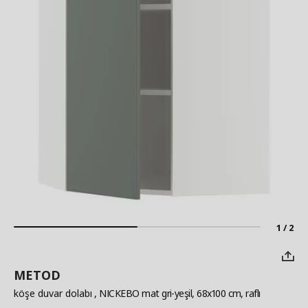
1 / 2
METOD
köşe duvar dolabı
, NICKEBO mat gri-yeşil, 68x100 cm, raflı