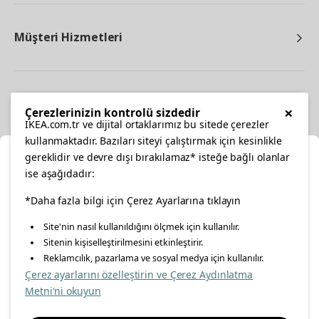
Müşteri Hizmetleri
Diğer
×
Çerezlerinizin kontrolü sizdedir
IKEA.com.tr ve dijital ortaklarımız bu sitede çerezler
kullanmaktadır. Bazıları siteyi çalıştırmak için kesinlikle
gereklidir ve devre dışı bırakılamaz* isteğe bağlı olanlar
Ka
ise aşağıdadır:
Konumunuzu Seçin
facebook
*Daha fazla bilgi için Çerez Ayarlarına tıklayın
twitter
instagram
pinterest
youtube
Site'nin nasıl kullanıldığını ölçmek için kullanılır.
İnternetten vereceğiniz siparişlerinizde size özel hizmet ve
Sitenin kişiselleştirilmesini etkinleştirir.
linkedin
içerikleri görebilmek için lütfen konumuzu seçin.
Reklamcılık, pazarlama ve sosyal medya için kullanılır.
Çerez ayarlarını özelleştirin ve Çerez Aydınlatma
İl seçiniz
Metni'ni okuyun
Enerji Politikası
Bilgi Güvenliği Politikası
Kalite Politikası
Seçiniz