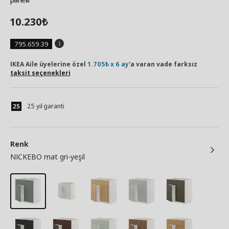
10.230
₺
795.659.39
IKEA Aile üyelerine özel
1.705₺ x 6 ay
'a varan vade farksız
taksit seçenekleri
25 yıl garanti
Renk
NICKEBO mat gri-yeşil