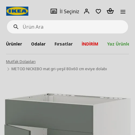
pat
İl
Giriş
Adet
İl Seçiniz
Ürün
seçiniz
Yap
Ara
Ürünler
Odalar
Fırsatlar
İNDİRİM
Yaz Ürünleri
Mutfak Dolapları
METOD NICKEBO mat gri-yeşil 80x60 cm eviye dolabı