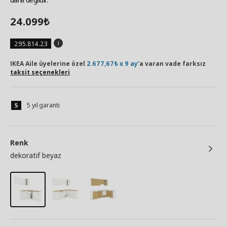
24.099
₺
295.814.23
IKEA Aile üyelerine özel
2.677,67₺ x 9 ay
'a varan vade farksız
taksit seçenekleri
5 yıl garanti
Renk
dekoratif beyaz