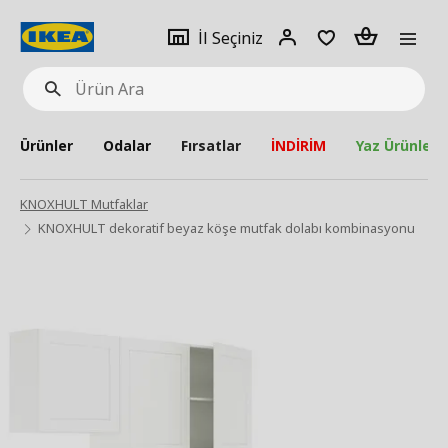
pat
İl
Giriş
Adet
İl Seçiniz
Ürün
seçiniz
Yap
Ara
Ürünler
Odalar
Fırsatlar
İNDİRİM
Yaz Ürünleri
KNOXHULT Mutfaklar
KNOXHULT dekoratif beyaz köşe mutfak dolabı kombinasyonu