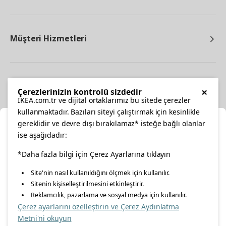
Müşteri Hizmetleri
Diğer
×
Çerezlerinizin kontrolü sizdedir
IKEA.com.tr ve dijital ortaklarımız bu sitede çerezler
kullanmaktadır. Bazıları siteyi çalıştırmak için kesinlikle
gereklidir ve devre dışı bırakılamaz* isteğe bağlı olanlar
Ka
ise aşağıdadır:
Konumunuzu Seçin
facebook
twitter
instagram
pinterest
youtube
*Daha fazla bilgi için Çerez Ayarlarına tıklayın
Site'nin nasıl kullanıldığını ölçmek için kullanılır.
İnternetten vereceğiniz siparişlerinizde size özel hizmet ve
Sitenin kişiselleştirilmesini etkinleştirir.
linkedin
içerikleri görebilmek için lütfen konumuzu seçin.
Reklamcılık, pazarlama ve sosyal medya için kullanılır.
Çerez ayarlarını özelleştirin ve Çerez Aydınlatma
İl seçiniz
Metni'ni okuyun
Enerji Politikası
Bilgi Güvenliği Politikası
Kalite Politikası