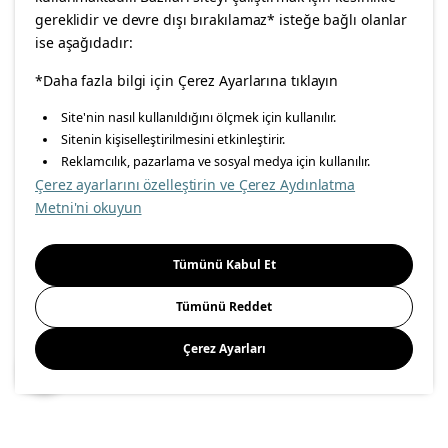
gereklidir ve devre dışı bırakılamaz* isteğe bağlı olanlar
Ka
ise aşağıdadır:
Konumunuzu Seçin
*Daha fazla bilgi için Çerez Ayarlarına tıklayın
Site'nin nasıl kullanıldığını ölçmek için kullanılır.
facebook
twitter
instagram
pinterest
youtube
İnternetten vereceğiniz siparişlerinizde size özel hizmet ve
Sitenin kişiselleştirilmesini etkinleştirir.
içerikleri görebilmek için lütfen konumuzu seçin.
Reklamcılık, pazarlama ve sosyal medya için kullanılır.
linkedin
Çerez ayarlarını özelleştirin ve Çerez Aydınlatma
İl seçiniz
Metni'ni okuyun
Seçiniz
Enerji Politikası
Bilgi Güvenliği Politikası
Kalite Politikası
Tümünü Kabul Et
Gıda Güvenliği Politikası
Bilgi Toplumu Hizmetleri
Tümünü Reddet
Önemli Bilgilendirme
İnternet Sitesi Gizlilik Politikası
Çerez Ayarları
Kişisel Verilerin Korunması
Çerez Politikası
Kaydet
© Inter IKEA Systems B.V 1999-
2026
Site Creation & Technology
by
MagiClick Digital Solutions