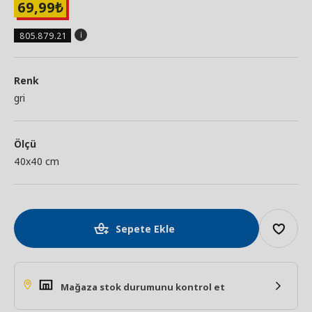
69,99
₺
805.879.21
Renk
gri
Ölçü
40x40 cm
Sepete Ekle
Mağaza stok durumunu kontrol et