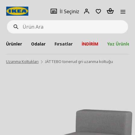
pat
İl
Giriş
Adet
İl Seçiniz
Ürün
seçiniz
Yap
Ara
Ürünler
Odalar
Fırsatlar
İNDİRİM
Yaz Ürünleri
Uzanma Koltukları
JÄTTEBO tonerud gri uzanma koltuğu