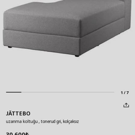
1 / 7
JÄTTEBO
uzanma koltuğu
, tonerud gri, kolçaksız
30.600
₺