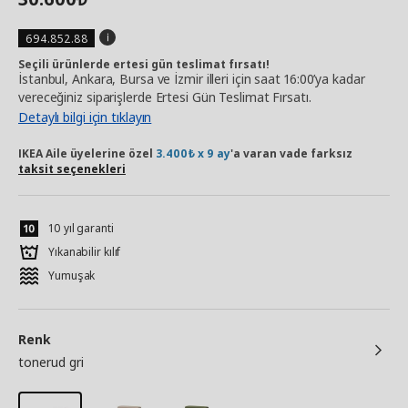
694.852.88
Seçili ürünlerde ertesi gün teslimat fırsatı!
İstanbul, Ankara, Bursa ve İzmir illeri için saat 16:00’ya kadar
vereceğiniz siparişlerde Ertesi Gün Teslimat Fırsatı.
Detaylı bilgi için tıklayın
IKEA Aile üyelerine özel
3.400₺ x 9 ay
'a varan vade farksız
taksit seçenekleri
10 yıl garanti
Yıkanabilir kılıf
Yumuşak
Renk
tonerud gri