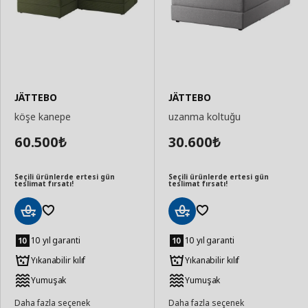
JÄTTEBO
JÄTTEBO
köşe kanepe
uzanma koltuğu
60.500
30.600
₺
₺
Seçili ürünlerde ertesi gün
Seçili ürünlerde ertesi gün
teslimat fırsatı!
teslimat fırsatı!
Sepete
Sepete
Ekle
Ekle
10 yıl garanti
10 yıl garanti
Yıkanabilir kılıf
Yıkanabilir kılıf
Yumuşak
Yumuşak
Daha fazla seçenek
Daha fazla seçenek