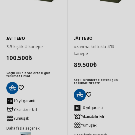
JÄTTEBO
JÄTTEBO
3,5 kişilik U kanepe
uzanma koltuklu 4'lü
kanepe
100.500
₺
89.500
₺
Seçili ürünlerde ertesi gün
teslimat fırsatı!
Seçili ürünlerde ertesi gün
teslimat fırsatı!
Sepete
Ekle
10 yıl garanti
Sepete
Ekle
10 yıl garanti
Yıkanabilir kılıf
Yıkanabilir kılıf
Yumuşak
Yumuşak
Daha fazla seçenek