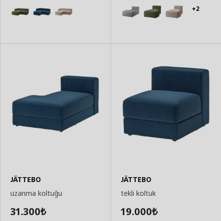
+2
JÄTTEBO
JÄTTEBO
uzanma koltuğu
tekli koltuk
31.300
19.000
₺
₺