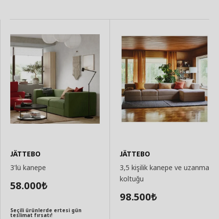
JÄTTEBO
JÄTTEBO
3'lü kanepe
3,5 kişilik kanepe ve uzanma
koltuğu
58.000
₺
98.500
₺
Seçili ürünlerde ertesi gün
teslimat fırsatı!