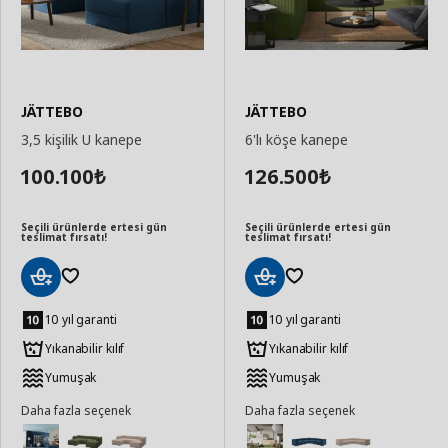
JÄTTEBO
JÄTTEBO
3,5 kişilik U kanepe
6'lı köşe kanepe
100.100
126.500
₺
₺
Seçili ürünlerde ertesi gün
Seçili ürünlerde ertesi gün
teslimat fırsatı!
teslimat fırsatı!
Sepete
Sepete
Ekle
Ekle
10 yıl garanti
10 yıl garanti
Yıkanabilir kılıf
Yıkanabilir kılıf
Yumuşak
Yumuşak
Daha fazla seçenek
Daha fazla seçenek