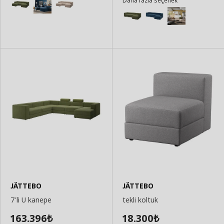
Daha fazla seçenek
JÄTTEBO
JÄTTEBO
7'li U kanepe
tekli koltuk
163.396
18.300
₺
₺