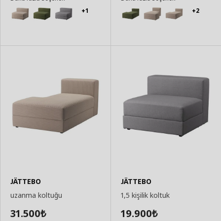
+1
+2
JÄTTEBO
JÄTTEBO
uzanma koltuğu
1,5 kişilik koltuk
31.500
19.900
₺
₺