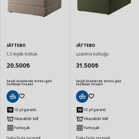
JÄTTEBO
JÄTTEBO
1,5 kişilik koltuk
uzanma koltuğu
20.500
31.500
₺
₺
Seçili ürünlerde ertesi gün
Seçili ürünlerde ertesi gün
teslimat fırsatı!
teslimat fırsatı!
Sepete
Sepete
Ekle
Ekle
10 yıl garanti
10 yıl garanti
Yıkanabilir kılıf
Yıkanabilir kılıf
Yumuşak
Yumuşak
Daha fazla seçenek
Daha fazla seçenek