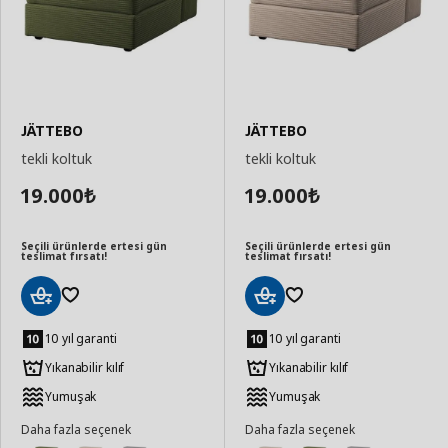
JÄTTEBO
JÄTTEBO
tekli koltuk
tekli koltuk
19.000
19.000
₺
₺
Seçili ürünlerde ertesi gün
Seçili ürünlerde ertesi gün
teslimat fırsatı!
teslimat fırsatı!
Sepete
Sepete
Ekle
Ekle
10 yıl garanti
10 yıl garanti
Yıkanabilir kılıf
Yıkanabilir kılıf
Yumuşak
Yumuşak
Daha fazla seçenek
Daha fazla seçenek