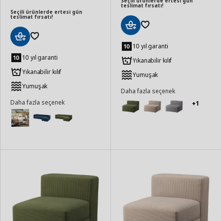
Seçili ürünlerde ertesi gün
teslimat fırsatı!
Seçili ürünlerde ertesi gün
teslimat fırsatı!
Sepete
Ekle
10 yıl garanti
Sepete
Ekle
10 yıl garanti
Yıkanabilir kılıf
Yıkanabilir kılıf
Yumuşak
Yumuşak
Daha fazla seçenek
Daha fazla seçenek
+1