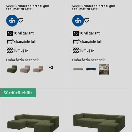
Seçili ürünlerde ertesi gün
Seçili ürünlerde ertesi gün
teslimat fırsatı!
teslimat fırsatı!
Sepete
Sepete
Ekle
Ekle
10 yıl garanti
10 yıl garanti
Yıkanabilir kılıf
Yıkanabilir kılıf
Yumuşak
Yumuşak
Daha fazla seçenek
Daha fazla seçenek
+2