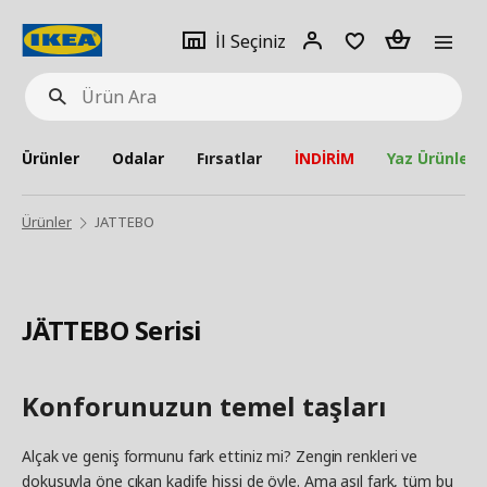
pat
İl
Giriş
Adet
İl Seçiniz
Ürün
seçiniz
Yap
Ara
Ürünler
Odalar
Fırsatlar
İNDİRİM
Yaz Ürünleri
Ürünler
JATTEBO
JÄTTEBO Serisi
Konforunuzun temel taşları
Alçak ve geniş formunu fark ettiniz mi? Zengin renkleri ve
dokusuyla öne çıkan kadife hissi de öyle. Ama asıl fark, tüm bu