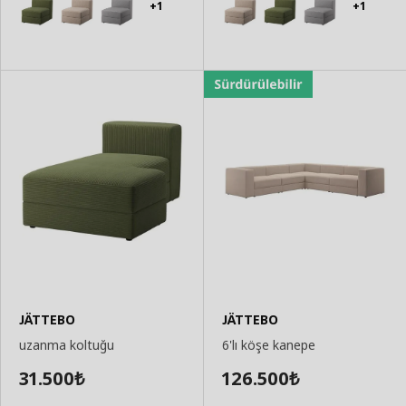
+1
+1
JÄTTEBO
JÄTTEBO
uzanma koltuğu
6'lı köşe kanepe
31.500
126.500
₺
₺