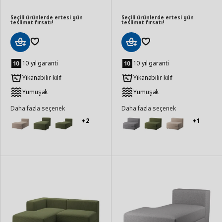
Seçili ürünlerde ertesi gün
Seçili ürünlerde ertesi gün
teslimat fırsatı!
teslimat fırsatı!
Sepete
Sepete
Ekle
Ekle
10 yıl garanti
10 yıl garanti
Yıkanabilir kılıf
Yıkanabilir kılıf
Yumuşak
Yumuşak
Daha fazla seçenek
Daha fazla seçenek
+2
+1