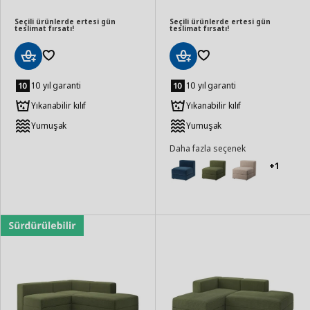
Seçili ürünlerde ertesi gün
Seçili ürünlerde ertesi gün
teslimat fırsatı!
teslimat fırsatı!
Sepete
Sepete
Ekle
Ekle
10 yıl garanti
10 yıl garanti
Yıkanabilir kılıf
Yıkanabilir kılıf
Yumuşak
Yumuşak
Daha fazla seçenek
+1