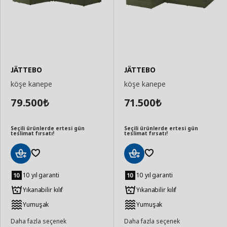
JÄTTEBO
JÄTTEBO
köşe kanepe
köşe kanepe
79.500
71.500
₺
₺
Seçili ürünlerde ertesi gün
Seçili ürünlerde ertesi gün
teslimat fırsatı!
teslimat fırsatı!
Sepete
Sepete
Ekle
Ekle
10 yıl garanti
10 yıl garanti
Yıkanabilir kılıf
Yıkanabilir kılıf
Yumuşak
Yumuşak
Daha fazla seçenek
Daha fazla seçenek