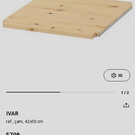
3D
1 / 2
IVAR
raf
, çam, 42x50 cm
570
₺