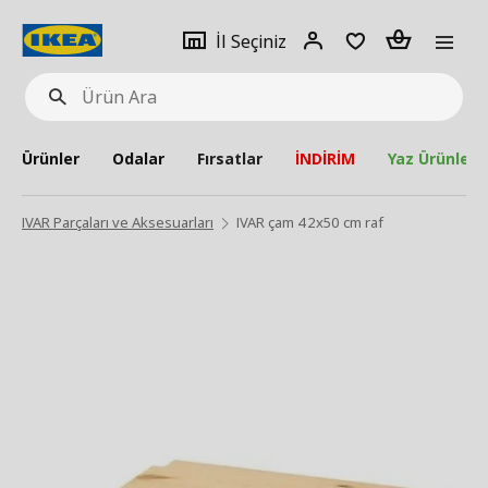
pat
İl
Giriş
Adet
İl Seçiniz
Ürün
seçiniz
Yap
Ara
Ürünler
Odalar
Fırsatlar
İNDİRİM
Yaz Ürünleri
IVAR Parçaları ve Aksesuarları
IVAR çam 42x50 cm raf