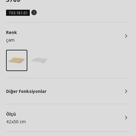
703.181.61
Renk
çam
Diğer Fonksiyonlar
Ölçü
42x50 cm