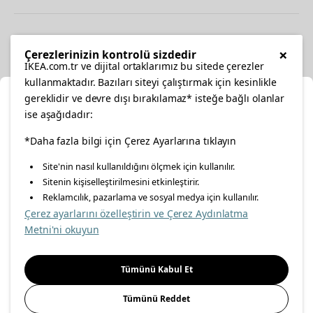
Diğer
×
Çerezlerinizin kontrolü sizdedir
IKEA.com.tr ve dijital ortaklarımız bu sitede çerezler
kullanmaktadır. Bazıları siteyi çalıştırmak için kesinlikle
gereklidir ve devre dışı bırakılamaz* isteğe bağlı olanlar
Ka
ise aşağıdadır:
Konumunuzu Seçin
facebook
twitter
instagram
pinterest
youtube
*Daha fazla bilgi için Çerez Ayarlarına tıklayın
Site'nin nasıl kullanıldığını ölçmek için kullanılır.
İnternetten vereceğiniz siparişlerinizde size özel hizmet ve
Sitenin kişiselleştirilmesini etkinleştirir.
linkedin
içerikleri görebilmek için lütfen konumuzu seçin.
Reklamcılık, pazarlama ve sosyal medya için kullanılır.
Çerez ayarlarını özelleştirin ve Çerez Aydınlatma
İl seçiniz
Metni'ni okuyun
Enerji Politikası
Bilgi Güvenliği Politikası
Kalite Politikası
Seçiniz
Gıda Güvenliği Politikası
Bilgi Toplumu Hizmetleri
Tümünü Kabul Et
Önemli Bilgilendirme
İnternet Sitesi Gizlilik Politikası
Tümünü Reddet
Kişisel Verilerin Korunması
Çerez Politikası