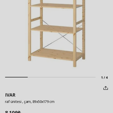
1 / 4
IVAR
raf ünitesi
, çam, 89x50x179 cm
8.109
₺