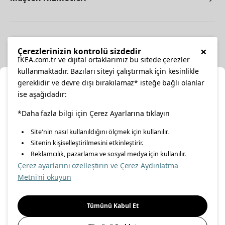
Diğer
×
Çerezlerinizin kontrolü sizdedir
IKEA.com.tr ve dijital ortaklarımız bu sitede çerezler
kullanmaktadır. Bazıları siteyi çalıştırmak için kesinlikle
gereklidir ve devre dışı bırakılamaz* isteğe bağlı olanlar
Ka
ise aşağıdadır:
Konumunuzu Seçin
facebook
twitter
instagram
pinterest
youtube
*Daha fazla bilgi için Çerez Ayarlarına tıklayın
Site'nin nasıl kullanıldığını ölçmek için kullanılır.
İnternetten vereceğiniz siparişlerinizde size özel hizmet ve
Sitenin kişiselleştirilmesini etkinleştirir.
linkedin
içerikleri görebilmek için lütfen konumuzu seçin.
Reklamcılık, pazarlama ve sosyal medya için kullanılır.
Çerez ayarlarını özelleştirin ve Çerez Aydınlatma
İl seçiniz
Metni'ni okuyun
Enerji Politikası
Bilgi Güvenliği Politikası
Kalite Politikası
Seçiniz
Gıda Güvenliği Politikası
Bilgi Toplumu Hizmetleri
Tümünü Kabul Et
Önemli Bilgilendirme
İnternet Sitesi Gizlilik Politikası