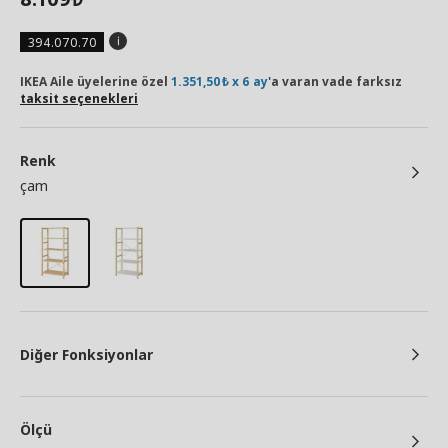
394.070.70
IKEA Aile üyelerine özel
1.351,50₺ x 6 ay
'a varan vade farksız
taksit seçenekleri
Renk
çam
Diğer Fonksiyonlar
Ölçü