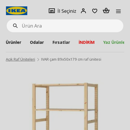
pat
İl
Giriş
Adet
İl Seçiniz
Ürün
seçiniz
Yap
Ara
Ürünler
Odalar
Fırsatlar
İNDİRİM
Yaz Ürünleri
Açık Raf Üniteleri
IVAR çam 89x50x179 cm raf ünitesi