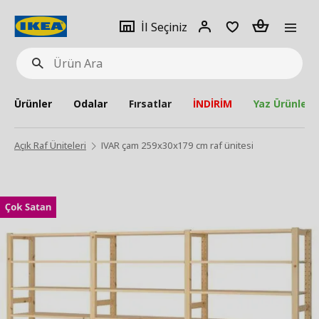
pat
İl
Giriş
Adet
İl Seçiniz
Ürün
seçiniz
Yap
Ara
Ürünler
Odalar
Fırsatlar
İNDİRİM
Yaz Ürünleri
Açık Raf Üniteleri
IVAR çam 259x30x179 cm raf ünitesi