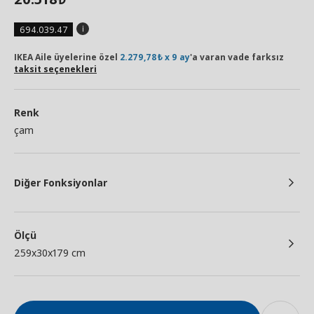
694.039.47
IKEA Aile üyelerine özel
2.279,78₺ x 9 ay
'a varan vade farksız
taksit seçenekleri
Renk
çam
Diğer Fonksiyonlar
Ölçü
259x30x179 cm