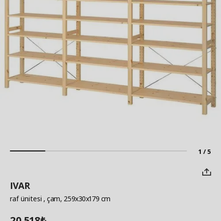
1 / 5
IVAR
raf ünitesi
, çam, 259x30x179 cm
20.518
₺