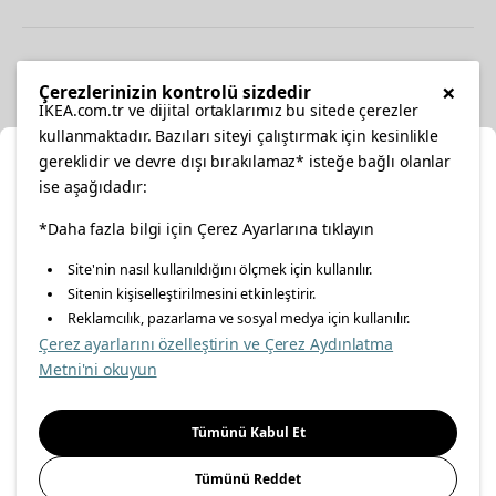
Diğer
×
Çerezlerinizin kontrolü sizdedir
IKEA.com.tr ve dijital ortaklarımız bu sitede çerezler
kullanmaktadır. Bazıları siteyi çalıştırmak için kesinlikle
gereklidir ve devre dışı bırakılamaz* isteğe bağlı olanlar
Ka
ise aşağıdadır:
Konumunuzu Seçin
facebook
twitter
instagram
pinterest
youtube
*Daha fazla bilgi için Çerez Ayarlarına tıklayın
Site'nin nasıl kullanıldığını ölçmek için kullanılır.
İnternetten vereceğiniz siparişlerinizde size özel hizmet ve
Sitenin kişiselleştirilmesini etkinleştirir.
linkedin
içerikleri görebilmek için lütfen konumuzu seçin.
Reklamcılık, pazarlama ve sosyal medya için kullanılır.
Çerez ayarlarını özelleştirin ve Çerez Aydınlatma
İl seçiniz
Metni'ni okuyun
Enerji Politikası
Bilgi Güvenliği Politikası
Kalite Politikası
Seçiniz
Gıda Güvenliği Politikası
Bilgi Toplumu Hizmetleri
Tümünü Kabul Et
Önemli Bilgilendirme
İnternet Sitesi Gizlilik Politikası
Tümünü Reddet
Kişisel Verilerin Korunması
Çerez Politikası