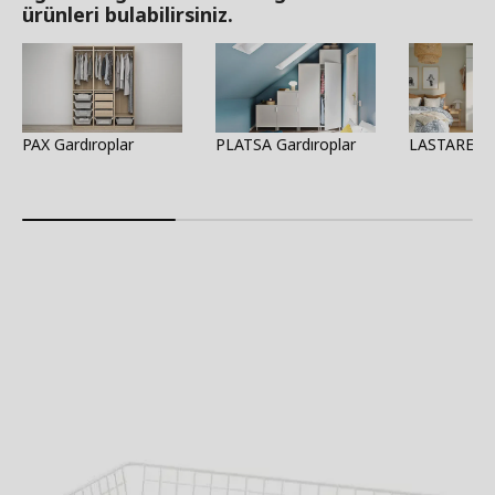
ürünleri bulabilirsiniz.
PAX Gardıroplar
PLATSA Gardıroplar
LASTARE Ga