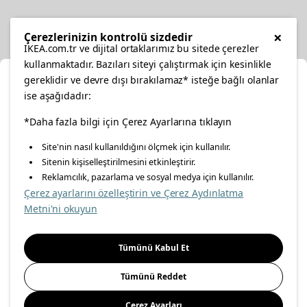
Diğer
×
Çerezlerinizin kontrolü sizdedir
IKEA.com.tr ve dijital ortaklarımız bu sitede çerezler
kullanmaktadır. Bazıları siteyi çalıştırmak için kesinlikle
gereklidir ve devre dışı bırakılamaz* isteğe bağlı olanlar
Ka
ise aşağıdadır:
Konumunuzu Seçin
*Daha fazla bilgi için Çerez Ayarlarına tıklayın
facebook
twitter
instagram
pinterest
youtube
Site'nin nasıl kullanıldığını ölçmek için kullanılır.
İnternetten vereceğiniz siparişlerinizde size özel hizmet ve
Sitenin kişiselleştirilmesini etkinleştirir.
linkedin
içerikleri görebilmek için lütfen konumuzu seçin.
Reklamcılık, pazarlama ve sosyal medya için kullanılır.
Çerez ayarlarını özelleştirin ve Çerez Aydınlatma
İl seçiniz
Metni'ni okuyun
Enerji Politikası
Bilgi Güvenliği Politikası
Kalite Politikası
Seçiniz
Gıda Güvenliği Politikası
Bilgi Toplumu Hizmetleri
Tümünü Kabul Et
Önemli Bilgilendirme
İnternet Sitesi Gizlilik Politikası
Tümünü Reddet
Kişisel Verilerin Korunması
Çerez Politikası
Çerez Ayarları