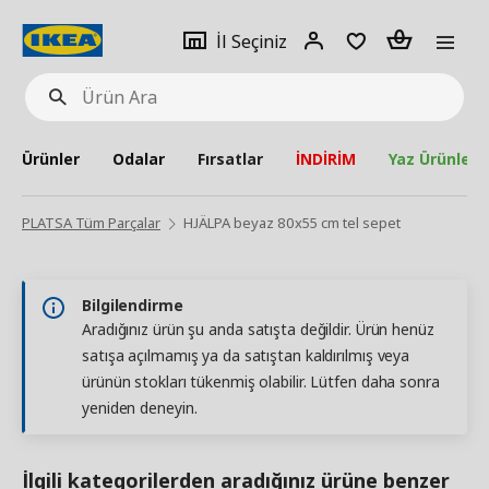
pat
İl
Giriş
Adet
İl Seçiniz
Ürün
seçiniz
Yap
Ara
Ürünler
Odalar
Fırsatlar
İNDİRİM
Yaz Ürünleri
PLATSA Tüm Parçalar
HJÄLPA beyaz 80x55 cm tel sepet
Bilgilendirme
Aradığınız ürün şu anda satışta değildir. Ürün henüz
satışa açılmamış ya da satıştan kaldırılmış veya
ürünün stokları tükenmiş olabilir. Lütfen daha sonra
yeniden deneyin.
İlgili kategorilerden aradığınız ürüne benzer