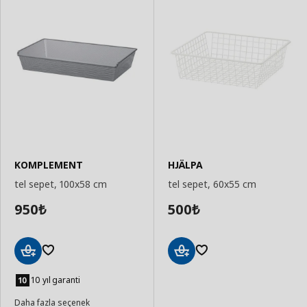
KOMPLEMENT
HJÄLPA
tel sepet, 100x58 cm
tel sepet, 60x55 cm
950
500
₺
₺
Sepete
Sepete
Ekle
Ekle
10 yıl garanti
Daha fazla seçenek