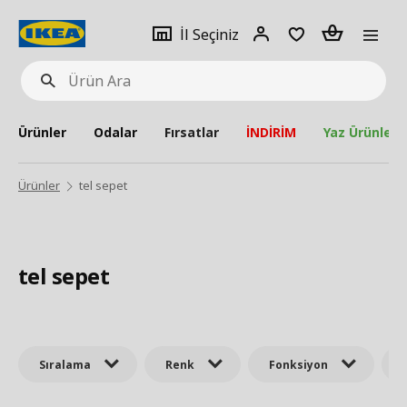
pat
İl
Giriş
Adet
İl Seçiniz
Ürün
seçiniz
Yap
Ara
Ürünler
Odalar
Fırsatlar
İNDİRİM
Yaz Ürünleri
Ürünler
tel sepet
tel sepet
Sıralama
Renk
Fonksiyon