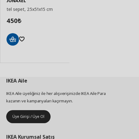
JONAXEL
tel sepet, 25x51x15 cm
450
₺
Sepete
Ekle
IKEA
Aile
IKEA Aile üyeliğiniz ile her alışverişinizde IKEA Aile Para
kazanın ve kampanyaları kaçırmayın.
Üye Girişi / Üye Ol
IKEA
Kurumsal Satış