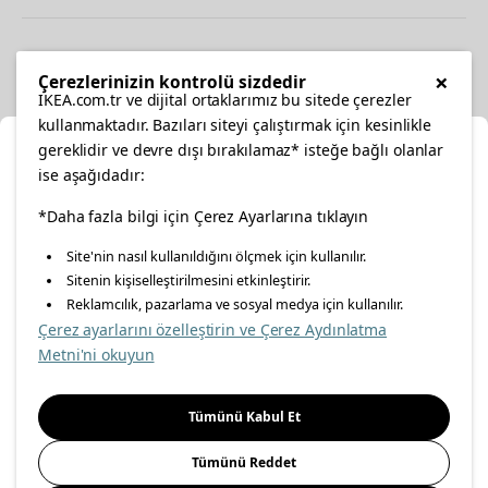
Diğer
×
Çerezlerinizin kontrolü sizdedir
IKEA.com.tr ve dijital ortaklarımız bu sitede çerezler
kullanmaktadır. Bazıları siteyi çalıştırmak için kesinlikle
gereklidir ve devre dışı bırakılamaz* isteğe bağlı olanlar
Ka
ise aşağıdadır:
Konumunuzu Seçin
facebook
*Daha fazla bilgi için Çerez Ayarlarına tıklayın
twitter
instagram
pinterest
youtube
Site'nin nasıl kullanıldığını ölçmek için kullanılır.
İnternetten vereceğiniz siparişlerinizde size özel hizmet ve
Sitenin kişiselleştirilmesini etkinleştirir.
linkedin
içerikleri görebilmek için lütfen konumuzu seçin.
Reklamcılık, pazarlama ve sosyal medya için kullanılır.
Çerez ayarlarını özelleştirin ve Çerez Aydınlatma
İl seçiniz
Metni'ni okuyun
Enerji Politikası
Bilgi Güvenliği Politikası
Kalite Politikası
Seçiniz
Gıda Güvenliği Politikası
Bilgi Toplumu Hizmetleri
Tümünü Kabul Et
Önemli Bilgilendirme
İnternet Sitesi Gizlilik Politikası
Tümünü Reddet
Kişisel Verilerin Korunması
Çerez Politikası