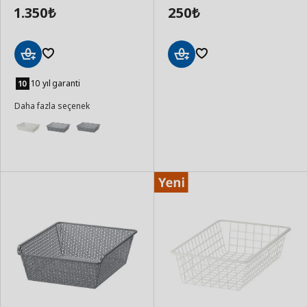
1.350
250
₺
₺
Sepete
Sepete
Ekle
Ekle
10 yıl garanti
Daha fazla seçenek