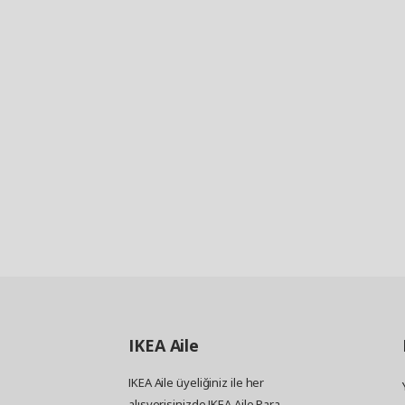
IKEA
Aile
IKEA Aile üyeliğiniz ile her
alışverişinizde IKEA Aile Para