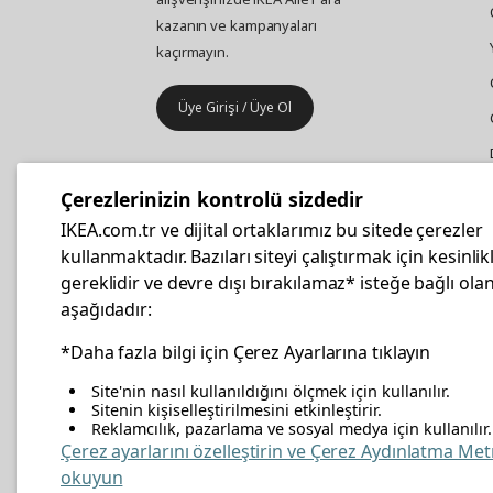
kazanın ve kampanyaları
kaçırmayın.
Üye Girişi / Üye Ol
IKEA
Kurumsal Satış
Çerezlerinizin kontrolü sizdedir
İş yeri mobilya ve aksesuar
IKEA.com.tr ve dijital ortaklarımız bu sitede çerezler
alışverişleriniz IKEA Kurumsal Kart
kullanmaktadır. Bazıları siteyi çalıştırmak için kesinlik
ile daha hesaplı.
gereklidir ve devre dışı bırakılamaz* isteğe bağlı olan
aşağıdadır:
Hemen Başvurun
*Daha fazla bilgi için Çerez Ayarlarına tıklayın
Site'nin nasıl kullanıldığını ölçmek için kullanılır.
Sitenin kişiselleştirilmesini etkinleştirir.
Reklamcılık, pazarlama ve sosyal medya için kullanılır.
facebook
twitter
instagram
pinterest
youtube
link
Çerez ayarlarını özelleştirin ve Çerez Aydınlatma Met
okuyun