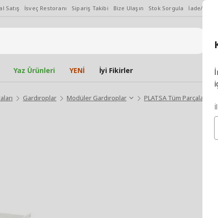
l Satış
İsveç Restoranı
Sipariş Takibi
Bize Ulaşın
Stok Sorgula
İade/Değiş
Yaz Ürünleri
YENİ
İyi Fikirler
İ
i
aları
Gardıroplar
Modüler Gardıroplar
PLATSA Tüm Parçalar
İ