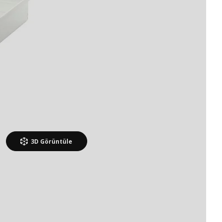
3D
Görüntüle