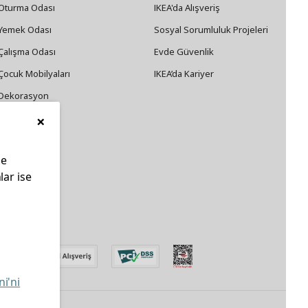
Oturma Odası
IKEA'da Alışveriş
Yemek Odası
Sosyal Sorumluluk Projeleri
Çalışma Odası
Evde Güvenlik
Çocuk Mobilyaları
IKEA’da Kariyer
Dekorasyon
×
Züccaciye
le
lar ise
edin
ni'ni