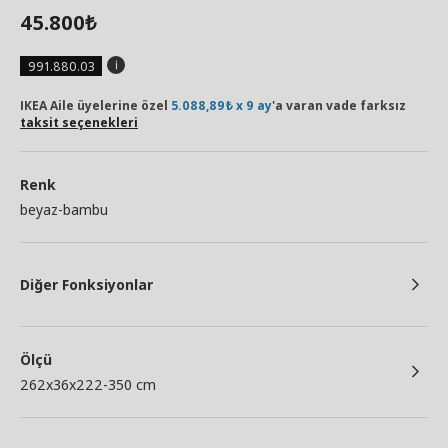
45.800
₺
991.880.03
IKEA Aile üyelerine özel
5.088,89₺ x 9 ay
'a varan vade farksız
taksit seçenekleri
Renk
beyaz-bambu
Diğer Fonksiyonlar
Ölçü
262x36x222-350 cm