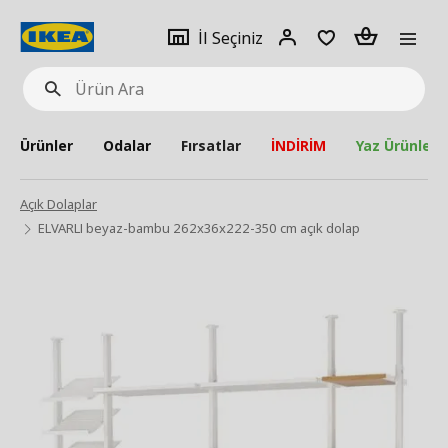
pat
İl
Giriş
Adet
İl Seçiniz
Ürün
seçiniz
Yap
Ara
Ürünler
Odalar
Fırsatlar
İNDİRİM
Yaz Ürünleri
Açık Dolaplar
ELVARLI beyaz-bambu 262x36x222-350 cm açık dolap