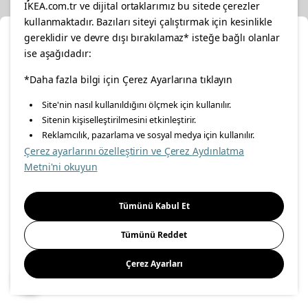
IKEA.com.tr ve dijital ortaklarımız bu sitede çerezler
kullanmaktadır. Bazıları siteyi çalıştırmak için kesinlikle
gereklidir ve devre dışı bırakılamaz* isteğe bağlı olanlar
Ka
ise aşağıdadır:
Konumunuzu Seçin
facebook
twitter
instagram
pinterest
youtube
*Daha fazla bilgi için Çerez Ayarlarına tıklayın
Site'nin nasıl kullanıldığını ölçmek için kullanılır.
İnternetten vereceğiniz siparişlerinizde size özel hizmet ve
Sitenin kişiselleştirilmesini etkinleştirir.
linkedin
içerikleri görebilmek için lütfen konumuzu seçin.
Reklamcılık, pazarlama ve sosyal medya için kullanılır.
Çerez ayarlarını özelleştirin ve Çerez Aydınlatma
İl seçiniz
Metni'ni okuyun
Enerji Politikası
Bilgi Güvenliği Politikası
Kalite Politikası
Seçiniz
Gıda Güvenliği Politikası
Bilgi Toplumu Hizmetleri
Tümünü Kabul Et
Önemli Bilgilendirme
İnternet Sitesi Gizlilik Politikası
Tümünü Reddet
Kişisel Verilerin Korunması
Çerez Politikası
Çerez Ayarları
Kaydet
© Inter IKEA Systems B.V 1999-
2026
Site Creation & Technology
by
MagiClick Digital Solutions