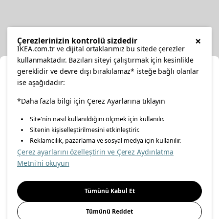
Diğer
×
Çerezlerinizin kontrolü sizdedir
IKEA.com.tr ve dijital ortaklarımız bu sitede çerezler
kullanmaktadır. Bazıları siteyi çalıştırmak için kesinlikle
gereklidir ve devre dışı bırakılamaz* isteğe bağlı olanlar
Ka
ise aşağıdadır:
Konumunuzu Seçin
facebook
twitter
instagram
pinterest
youtube
*Daha fazla bilgi için Çerez Ayarlarına tıklayın
Site'nin nasıl kullanıldığını ölçmek için kullanılır.
İnternetten vereceğiniz siparişlerinizde size özel hizmet ve
Sitenin kişiselleştirilmesini etkinleştirir.
linkedin
içerikleri görebilmek için lütfen konumuzu seçin.
Reklamcılık, pazarlama ve sosyal medya için kullanılır.
Çerez ayarlarını özelleştirin ve Çerez Aydınlatma
İl seçiniz
Metni'ni okuyun
Enerji Politikası
Bilgi Güvenliği Politikası
Kalite Politikası
Seçiniz
Gıda Güvenliği Politikası
Bilgi Toplumu Hizmetleri
Tümünü Kabul Et
Önemli Bilgilendirme
İnternet Sitesi Gizlilik Politikası
Tümünü Reddet
Kişisel Verilerin Korunması
Çerez Politikası