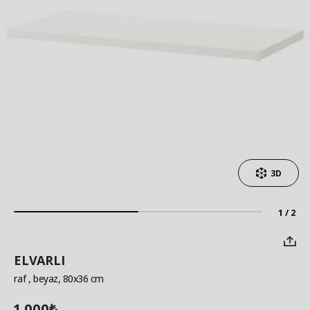
3D
1 / 2
ELVARLI
raf
, beyaz, 80x36 cm
1.000
₺