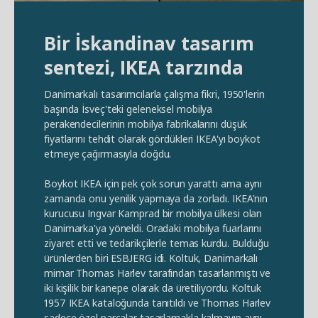
Bir İskandinav tasarım
sentezi, IKEA tarzında
Danimarkalı tasarımcılarla çalışma fikri, 1950'lerin
başında İsveç'teki geleneksel mobilya
perakendecilerinin mobilya fabrikalarını düşük
fiyatlarını tehdit olarak gördükleri IKEA'yı boykot
etmeye çağırmasıyla doğdu.
Boykot IKEA için pek çok sorun yarattı ama aynı
zamanda onu yenilik yapmaya da zorladı. IKEA'nın
kurucusu Ingvar Kamprad bir mobilya ülkesi olan
Danimarka'ya yöneldi. Oradaki mobilya fuarlarını
ziyaret etti ve tedarikçilerle temas kurdu. Bulduğu
ürünlerden biri ESBJERG idi. Koltuk, Danimarkalı
mimar Thomas Harlev tarafından tasarlanmıştı ve
iki kişilik bir kanepe olarak da üretiliyordu. Koltuk
1957 IKEA kataloğunda tanıtıldı ve Thomas Harlev
sadece özel parçalar tasarlamakla kalmayıp aynı