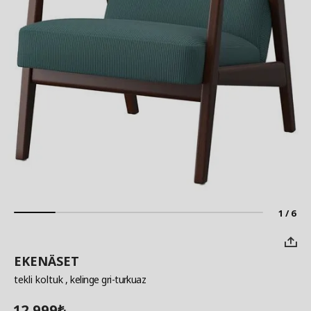
1 / 6
EKENÄSET
tekli koltuk
, kelinge gri-turkuaz
12.999
₺