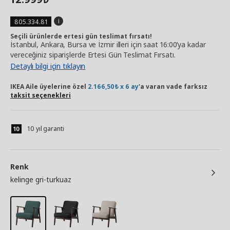
805.334.81
Seçili ürünlerde ertesi gün teslimat fırsatı!
İstanbul, Ankara, Bursa ve İzmir illeri için saat 16:00’ya kadar
vereceğiniz siparişlerde Ertesi Gün Teslimat Fırsatı.
Detaylı bilgi için tıklayın
IKEA Aile üyelerine özel
2.166,50₺ x 6 ay
'a varan vade farksız
taksit seçenekleri
10 yıl garanti
Renk
kelinge gri-turkuaz