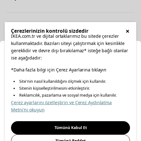
Diğer
×
Çerezlerinizin kontrolü sizdedir
IKEA.com.tr ve dijital ortaklarımız bu sitede çerezler
kullanmaktadır. Bazıları siteyi çalıştırmak için kesinlikle
gereklidir ve devre dışı bırakılamaz* isteğe bağlı olanlar
Ka
ise aşağıdadır:
Konumunuzu Seçin
facebook
twitter
instagram
pinterest
youtube
*Daha fazla bilgi için Çerez Ayarlarına tıklayın
Site'nin nasıl kullanıldığını ölçmek için kullanılır.
İnternetten vereceğiniz siparişlerinizde size özel hizmet ve
Sitenin kişiselleştirilmesini etkinleştirir.
linkedin
içerikleri görebilmek için lütfen konumuzu seçin.
Reklamcılık, pazarlama ve sosyal medya için kullanılır.
Çerez ayarlarını özelleştirin ve Çerez Aydınlatma
İl seçiniz
Metni'ni okuyun
Enerji Politikası
Bilgi Güvenliği Politikası
Kalite Politikası
Seçiniz
Gıda Güvenliği Politikası
Bilgi Toplumu Hizmetleri
Tümünü Kabul Et
Önemli Bilgilendirme
İnternet Sitesi Gizlilik Politikası
Tümünü Reddet