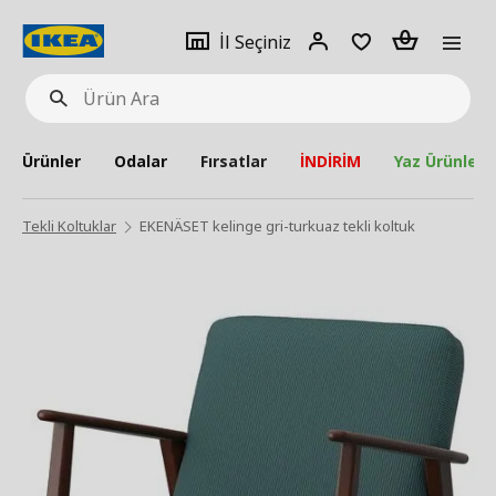
pat
İl
Giriş
Adet
İl Seçiniz
Ürün
seçiniz
Yap
Ara
Ürünler
Odalar
Fırsatlar
İNDİRİM
Yaz Ürünleri
Tekli Koltuklar
EKENÄSET kelinge gri-turkuaz tekli koltuk