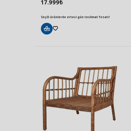
17.999
₺
Seçili ürünlerde ertesi gün teslimat fırsatı!
Sepete
Ekle