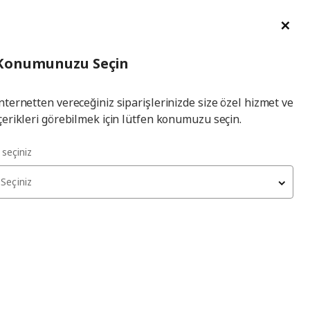
im Talebi
English
Ka
İl
Giriş
Ade
İl Seçiniz
Hej! Üye Girişi / Üye Ol
Konumunuzu Seçin
seçiniz
Yap
nternetten vereceğiniz siparişlerinizde size özel hizmet ve
çerikleri görebilmek için lütfen konumuzu seçin.
l seçiniz
Seçiniz