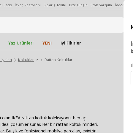
l Satış
İsveç Restoranı
Sipariş Takibi
Bize Ulaşın
Stok Sorgula
İade/Değiş
Yaz Ürünleri
YENİ
İyi Fikirler
İ
i
lyaları
Koltuklar
Rattan Koltuklar
İ
mi olan IKEA rattan koltuk koleksiyonu, hem iç
ideal çözümler sunar. Her bir rattan koltuk minderi,
r. Bu şık ve fonksiyonel mobilya parçaları, evinizin