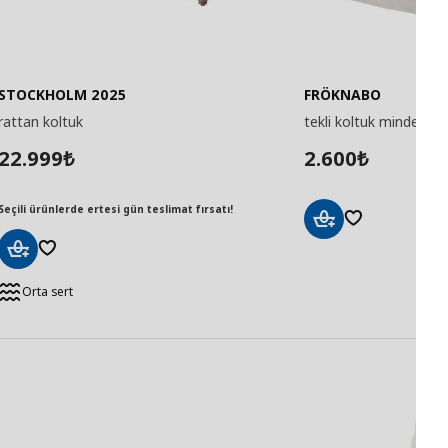
STOCKHOLM 2025
FRÖKNABO
rattan koltuk
tekli koltuk minderi
22.999
2.600
₺
₺
Seçili ürünlerde ertesi gün teslimat fırsatı!
Sepete
Ekle
Sepete
Ekle
Orta sert