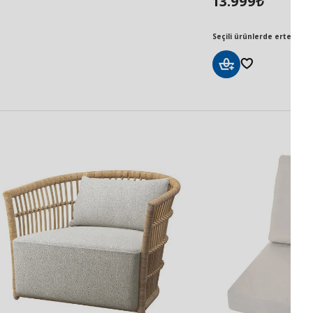
13.999
₺
Seçili ürünlerde ertesi gün
Sepete
Ekle