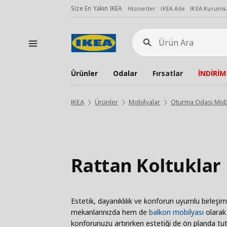
Size En Yakın IKEA
Hizmetler
IKEA Aile
IKEA Kurumsa
Ürün
Ara
Ürünler
Odalar
Fırsatlar
İNDİRİM
IKEA
Ürünler
Mobilyalar
Oturma Odası Mobi
Rattan Koltuklar
Estetik, dayanıklılık ve konforun uyumlu birleşi
mekanlarınızda hem de
balkon mobilyası
olarak 
konforunuzu artırırken estetiği de ön planda tuta