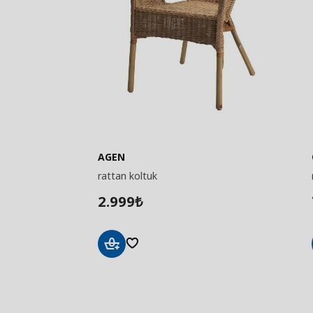
AGEN
rattan koltuk
2.999
₺
Sepete
Ekle