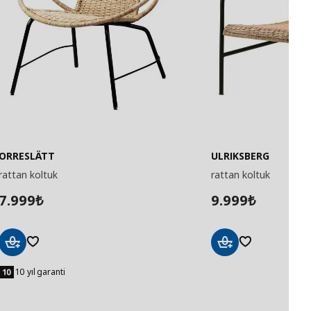
ORRESLÄTT
ULRIKSBERG
rattan koltuk
rattan koltuk
7.999
9.999
₺
₺
Sepete
Sepete
Ekle
Ekle
10 yıl garanti