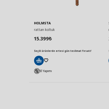
HOLMSTA
rattan koltuk
15.399
₺
Seçili ürünlerde ertesi gün teslimat fırsatı!
Sepete
Ekle
El Yapımı