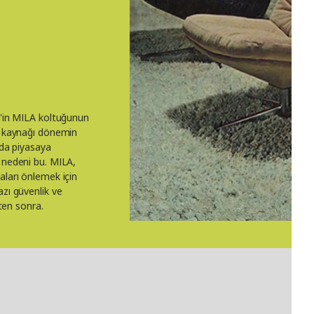
n'in MILA koltuğunun
am kaynağı dönemin
nda piyasaya
 nedeni bu. MILA,
aları önlemek için
azı güvenlik ve
kten sonra.