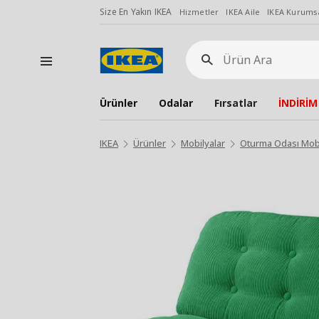
Size En Yakın IKEA
Hizmetler
IKEA Aile
IKEA Kurumsa
Ürün
Ara
Ürünler
Odalar
Fırsatlar
İNDİRİM
IKEA
Ürünler
Mobilyalar
Oturma Odası Mobi