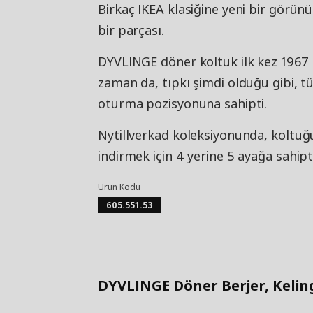
Birkaç IKEA klasiğine yeni bir görü
bir parçası.
DYVLINGE döner koltuk ilk kez 1967 
zaman da, tıpkı şimdi olduğu gibi, tü
oturma pozisyonuna sahipti.
Nytillverkad koleksiyonunda, koltuğu
indirmek için 4 yerine 5 ayağa sahipti
Ürün Kodu
605.551.53
DYVLINGE Döner Berjer, Kelinge