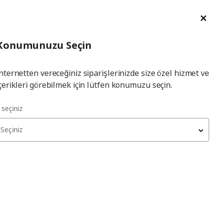
im Talebi
English
Ka
İl
Giriş
Ade
İl Seçiniz
Hej! Üye Girişi / Üye Ol
Konumunuzu Seçin
seçiniz
Yap
nternetten vereceğiniz siparişlerinizde size özel hizmet ve
çerikleri görebilmek için lütfen konumuzu seçin.
berjer
l seçiniz
Seçiniz
DYVLINGE
döner berjer
, kelinge yeşil
12.999
₺
605.551.53