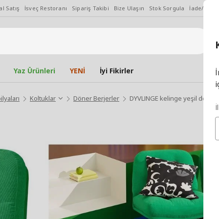
l Satış
İsveç Restoranı
Sipariş Takibi
Bize Ulaşın
Stok Sorgula
İade/Değiş
Yaz Ürünleri
YENİ
İyi Fikirler
İ
i
lyaları
Koltuklar
Döner Berjerler
DYVLINGE kelinge yeşil döner 
İ