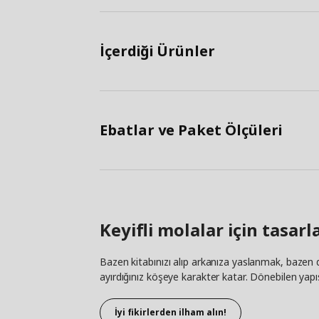
İçerdiği Ürünler
Ebatlar ve Paket Ölçüleri
Keyifli molalar için tasarl
Bazen kitabınızı alıp arkanıza yaslanmak, bazen d
ayırdığınız köşeye karakter katar. Dönebilen yapıs
İyi fikirlerden ilham alın!