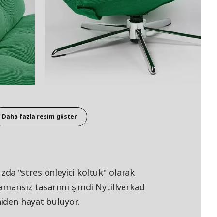
Daha fazla resim göster
a "stres önleyici koltuk" olarak
amansız tasarımı şimdi Nytillverkad
iden hayat buluyor.