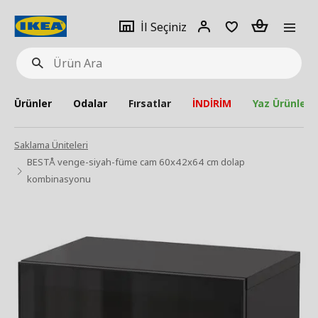
pat
İl
Giriş
Adet
İl Seçiniz
Ürün
seçiniz
Yap
Ara
Ürünler
Odalar
Fırsatlar
İNDİRİM
Yaz Ürünleri
Saklama Üniteleri
BESTÅ venge-siyah-füme cam 60x42x64 cm dolap
kombinasyonu