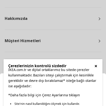
Hakkımızda
Müşteri Hizmetleri
Diğer
×
Çerezlerinizin kontrolü sizdedir
IKEA.com.tr ve dijital ortaklarımız bu sitede çerezler
kullanmaktadır. Bazıları siteyi çalıştırmak için kesinlikle
gereklidir ve devre dışı bırakılamaz* isteğe bağlı olanlar
Ka
ise aşağıdadır:
Konumunuzu Seçin
*Daha fazla bilgi için Çerez Ayarlarına tıklayın
facebook
twitter
instagram
pinterest
youtube
Site'nin nasıl kullanıldığını ölçmek için kullanılır.