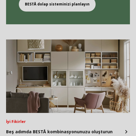
BEST
Å
dolap sisteminizi planlayın
İyi Fikirler
Beş adımda BESTÅ kombinasyonunuzu oluşturun