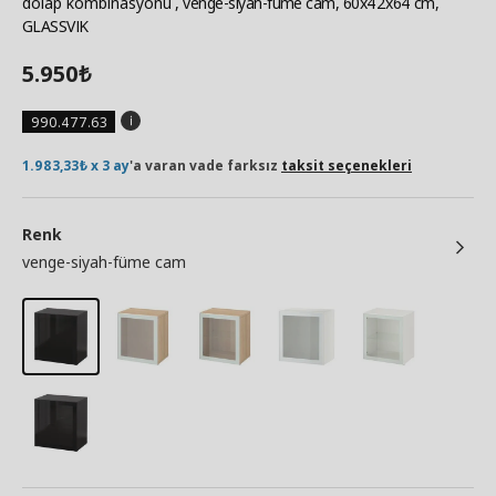
dolap kombinasyonu
, venge-siyah-füme cam, 60x42x64 cm,
GLASSVIK
5.950
₺
990.477.63
1.983,33₺ x 3 ay
'a varan vade farksız
taksit seçenekleri
Renk
venge-siyah-füme cam