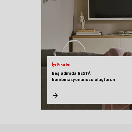
İyi Fikirler
Beş adımda BESTÅ
kombinasyonunuzu oluşturun