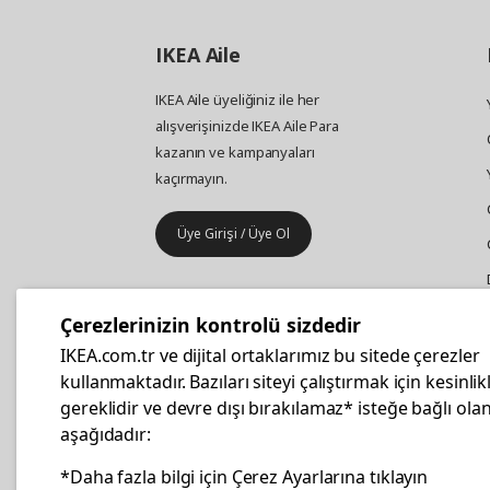
IKEA
Aile
IKEA Aile üyeliğiniz ile her
alışverişinizde IKEA Aile Para
kazanın ve kampanyaları
kaçırmayın.
Üye Girişi / Üye Ol
IKEA
Kurumsal Satış
Çerezlerinizin kontrolü sizdedir
İş yeri mobilya ve aksesuar
IKEA.com.tr ve dijital ortaklarımız bu sitede çerezler
alışverişleriniz IKEA Kurumsal Kart
kullanmaktadır. Bazıları siteyi çalıştırmak için kesinlik
ile daha hesaplı.
gereklidir ve devre dışı bırakılamaz* isteğe bağlı olan
aşağıdadır:
Hemen Başvurun
*Daha fazla bilgi için Çerez Ayarlarına tıklayın