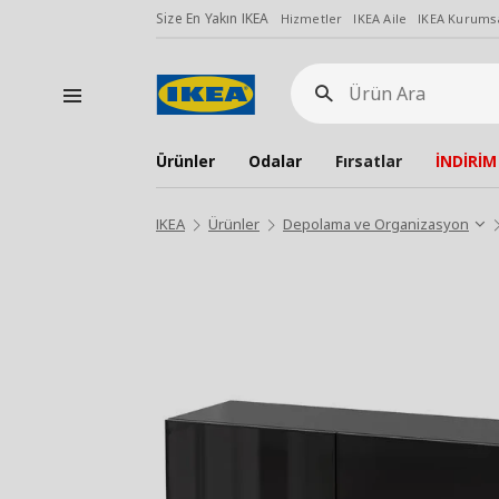
Size En Yakın IKEA
Hizmetler
IKEA Aile
IKEA Kurumsa
Ürün
Ara
Ürünler
Odalar
Fırsatlar
İNDİRİM
IKEA
Ürünler
Depolama ve Organizasyon