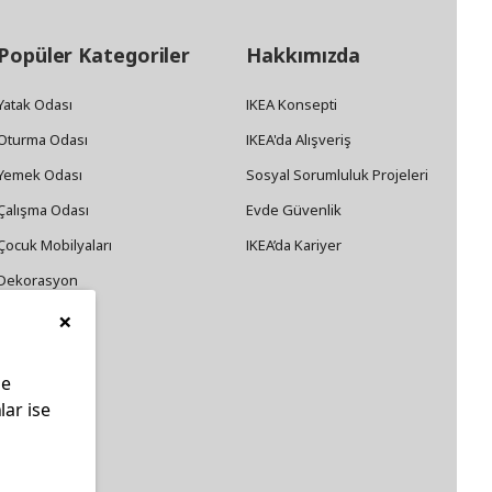
Popüler Kategoriler
Hakkımızda
Yatak Odası
IKEA Konsepti
Oturma Odası
IKEA'da Alışveriş
Yemek Odası
Sosyal Sorumluluk Projeleri
Çalışma Odası
Evde Güvenlik
Çocuk Mobilyaları
IKEA’da Kariyer
Dekorasyon
×
Züccaciye
le
lar ise