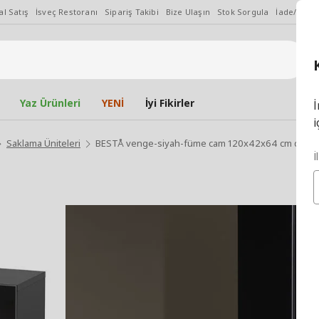
l Satış
İsveç Restoranı
Sipariş Takibi
Bize Ulaşın
Stok Sorgula
İade/Değiş
Yaz Ürünleri
YENİ
İyi Fikirler
İ
i
Saklama Üniteleri
BESTÅ venge-siyah-füme cam 120x42x64 cm duvar 
İ