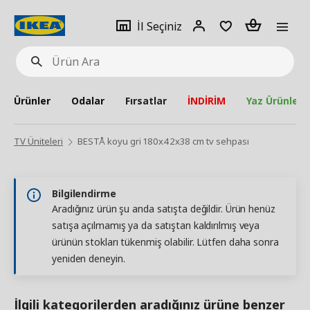
pat
İl
Giriş
Adet
İl Seçiniz
Ürün
seçiniz
Yap
Ara
Ürünler
Odalar
Fırsatlar
İNDİRİM
Yaz Ürünleri
TV Üniteleri
BESTÅ koyu gri 180x42x38 cm tv sehpası
Bilgilendirme
Aradığınız ürün şu anda satışta değildir. Ürün henüz
satışa açılmamış ya da satıştan kaldırılmış veya
ürünün stokları tükenmiş olabilir. Lütfen daha sonra
yeniden deneyin.
İlgili kategorilerden aradığınız ürüne benzer