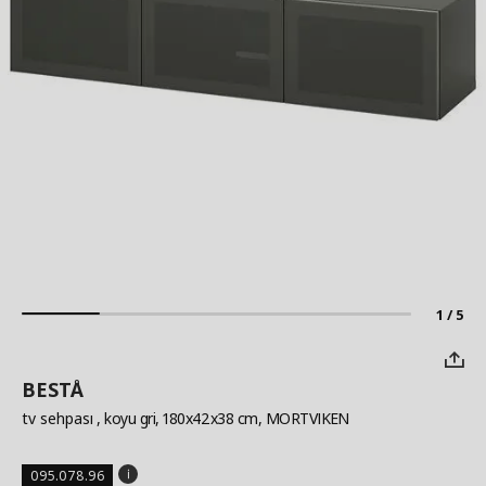
1 / 5
BESTÅ
tv sehpası
, koyu gri, 180x42x38 cm, MORTVIKEN
095.078.96