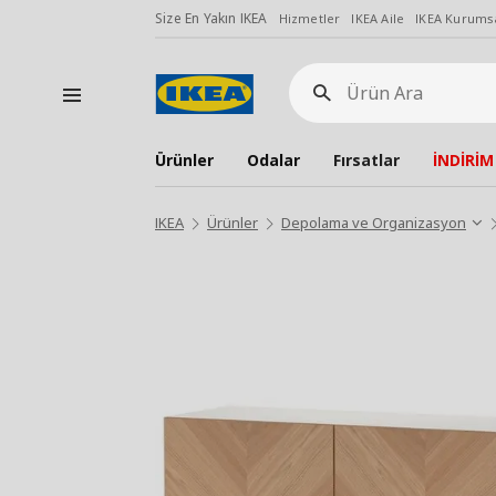
Size En Yakın IKEA
Hizmetler
IKEA Aile
IKEA Kurumsa
Ürün
Ara
Ürünler
Odalar
Fırsatlar
İNDİRİM
IKEA
Ürünler
Depolama ve Organizasyon