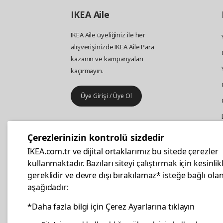
IKEA
Aile
IKEA Aile üyeliğiniz ile her
alışverişinizde IKEA Aile Para
kazanın ve kampanyaları
kaçırmayın.
Üye Girişi / Üye Ol
IKEA
Kurumsal Satış
Çerezlerinizin kontrolü sizdedir
İş yeri mobilya ve aksesuar
IKEA.com.tr ve dijital ortaklarımız bu sitede çerezler
alışverişleriniz IKEA Kurumsal Kart
kullanmaktadır. Bazıları siteyi çalıştırmak için kesinlik
ile daha hesaplı.
gereklidir ve devre dışı bırakılamaz* isteğe bağlı olan
aşağıdadır:
Hemen Başvurun
*Daha fazla bilgi için Çerez Ayarlarına tıklayın