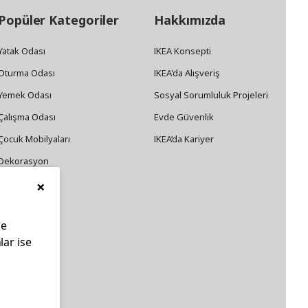
Popüler Kategoriler
Hakkımızda
Yatak Odası
IKEA Konsepti
Oturma Odası
IKEA'da Alışveriş
Yemek Odası
Sosyal Sorumluluk Projeleri
Çalışma Odası
Evde Güvenlik
Çocuk Mobilyaları
IKEA’da Kariyer
Dekorasyon
×
Züccaciye
le
lar ise