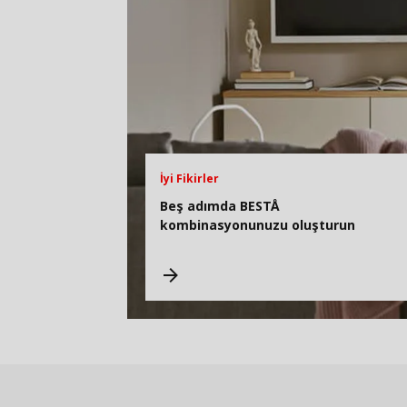
İyi Fikirler
Beş adımda BESTÅ
kombinasyonunuzu oluşturun