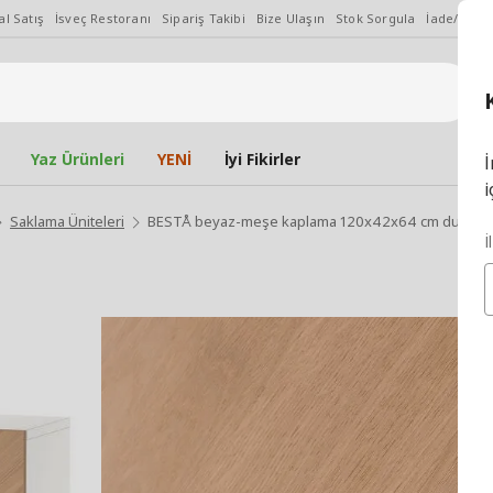
l Satış
İsveç Restoranı
Sipariş Takibi
Bize Ulaşın
Stok Sorgula
İade/Değiş
Yaz Ürünleri
YENİ
İyi Fikirler
İ
i
Saklama Üniteleri
BESTÅ beyaz-meşe kaplama 120x42x64 cm duvar d
İ