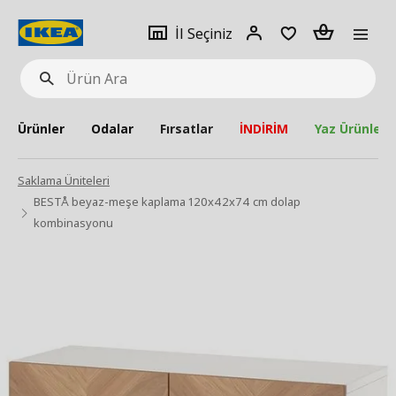
pat
İl
Giriş
Adet
İl Seçiniz
Ürün
seçiniz
Yap
Ara
Ürünler
Odalar
Fırsatlar
İNDİRİM
Yaz Ürünleri
Saklama Üniteleri
BESTÅ beyaz-meşe kaplama 120x42x74 cm dolap
kombinasyonu