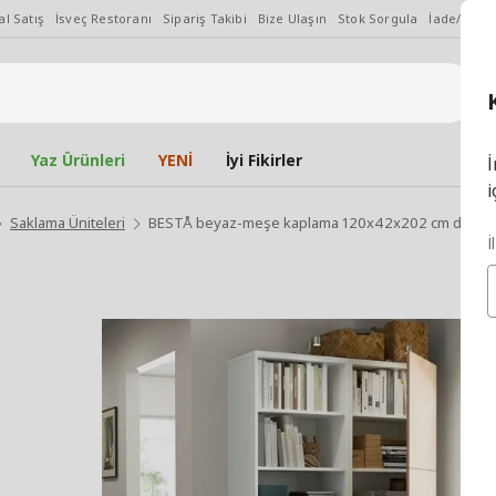
l Satış
İsveç Restoranı
Sipariş Takibi
Bize Ulaşın
Stok Sorgula
İade/Değiş
Yaz Ürünleri
YENİ
İyi Fikirler
İ
i
Saklama Üniteleri
BESTÅ beyaz-meşe kaplama 120x42x202 cm dolap
İ