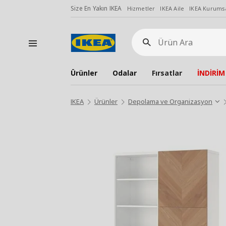
Size En Yakın IKEA
Hizmetler
IKEA Aile
IKEA Kurumsa
Ürün
Ara
Ürünler
Odalar
Fırsatlar
İNDİRİM
IKEA
Ürünler
Depolama ve Organizasyon