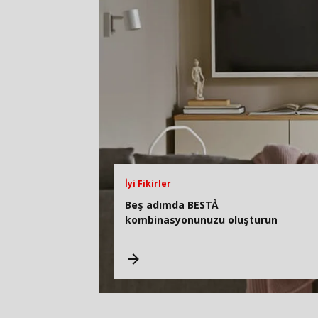
İyi Fikirler
Beş adımda BESTÅ
kombinasyonunuzu oluşturun