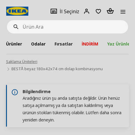
pat
İl
Giriş
Adet
İl Seçiniz
Ürün
seçiniz
Yap
Ara
Ürünler
Odalar
Fırsatlar
İNDİRİM
Yaz Ürünleri
Saklama Üniteleri
BESTÅ beyaz 180x42x74 cm dolap kombinasyonu
Bilgilendirme
Aradığınız ürün şu anda satışta değildir. Ürün henüz
satışa açılmamış ya da satıştan kaldırılmış veya
ürünün stokları tükenmiş olabilir. Lütfen daha sonra
yeniden deneyin.