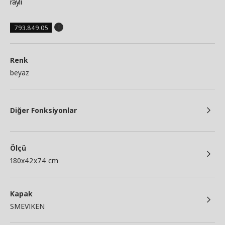
raylı
793.849.05
Renk
beyaz
Diğer Fonksiyonlar
Ölçü
180x42x74 cm
Kapak
SMEVIKEN