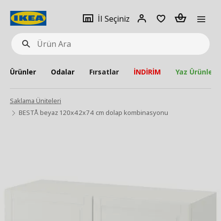
pat
İl
Giriş
Adet
İl Seçiniz
Ürün
seçiniz
Yap
Ara
Ürünler
Odalar
Fırsatlar
İNDİRİM
Yaz Ürünleri
Saklama Üniteleri
BESTÅ beyaz 120x42x74 cm dolap kombinasyonu