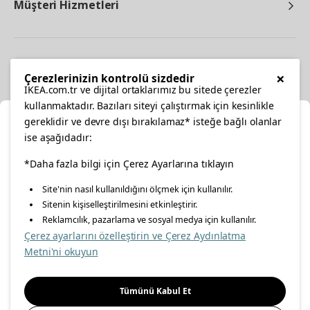
Müşteri Hizmetleri
Diğer
×
Çerezlerinizin kontrolü sizdedir
IKEA.com.tr ve dijital ortaklarımız bu sitede çerezler
kullanmaktadır. Bazıları siteyi çalıştırmak için kesinlikle
gereklidir ve devre dışı bırakılamaz* isteğe bağlı olanlar
Ka
ise aşağıdadır:
Konumunuzu Seçin
*Daha fazla bilgi için Çerez Ayarlarına tıklayın
facebook
twitter
instagram
pinterest
youtube
Site'nin nasıl kullanıldığını ölçmek için kullanılır.
İnternetten vereceğiniz siparişlerinizde size özel hizmet ve
Sitenin kişiselleştirilmesini etkinleştirir.
linkedin
içerikleri görebilmek için lütfen konumuzu seçin.
Reklamcılık, pazarlama ve sosyal medya için kullanılır.
Çerez ayarlarını özelleştirin ve Çerez Aydınlatma
İl seçiniz
Metni'ni okuyun
Enerji Politikası
Bilgi Güvenliği Politikası
Kalite Politikası
Seçiniz
Gıda Güvenliği Politikası
Bilgi Toplumu Hizmetleri
Tümünü Kabul Et
Önemli Bilgilendirme
İnternet Sitesi Gizlilik Politikası