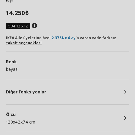
14.250
₺
594.126.12
IKEA Aile üyelerine özel
2.375₺ x 6 ay
'a varan vade farksız
taksit seçenekleri
Renk
beyaz
Diğer Fonksiyonlar
Ölçü
120x42x74 cm