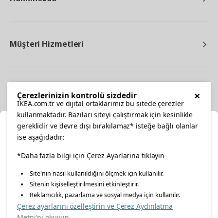
Müşteri Hizmetleri
Diğer
×
Çerezlerinizin kontrolü sizdedir
IKEA.com.tr ve dijital ortaklarımız bu sitede çerezler
kullanmaktadır. Bazıları siteyi çalıştırmak için kesinlikle
gereklidir ve devre dışı bırakılamaz* isteğe bağlı olanlar
Ka
ise aşağıdadır:
Konumunuzu Seçin
*Daha fazla bilgi için Çerez Ayarlarına tıklayın
facebook
twitter
instagram
pinterest
youtube
Site'nin nasıl kullanıldığını ölçmek için kullanılır.
İnternetten vereceğiniz siparişlerinizde size özel hizmet ve
Sitenin kişiselleştirilmesini etkinleştirir.
linkedin
içerikleri görebilmek için lütfen konumuzu seçin.
Reklamcılık, pazarlama ve sosyal medya için kullanılır.
Çerez ayarlarını özelleştirin ve Çerez Aydınlatma
İl seçiniz
Metni'ni okuyun