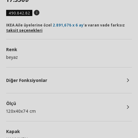
490.842.82
IKEA Aile üyelerine özel
2.891,67₺ x 6 ay
'a varan vade farksız
taksit seçenekleri
Renk
beyaz
Diğer Fonksiyonlar
Ölçü
120x40x74 cm
Kapak