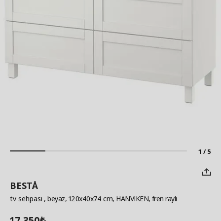
1 / 5
BESTÅ
tv sehpası
, beyaz, 120x40x74 cm, HANVIKEN, fren raylı
17.350
₺