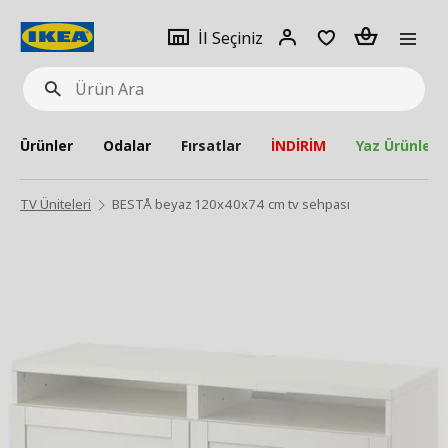
pat
İl
Giriş
Adet
İl Seçiniz
Ürün
seçiniz
Yap
Ara
Ürünler
Odalar
Fırsatlar
İNDİRİM
Yaz Ürünleri
TV Üniteleri
BESTÅ beyaz 120x40x74 cm tv sehpası