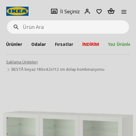
pat
İl
Giriş
Adet
İl Seçiniz
Ürün
seçiniz
Yap
Ara
Ürünler
Odalar
Fırsatlar
İNDİRİM
Yaz Ürünleri
Saklama Üniteleri
BESTÅ beyaz 180x42x112 cm dolap kombinasyonu