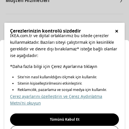
Müşteri Hizmetleri
Diğer
×
Çerezlerinizin kontrolü sizdedir
IKEA.com.tr ve dijital ortaklarımız bu sitede çerezler
kullanmaktadır. Bazıları siteyi çalıştırmak için kesinlikle
gereklidir ve devre dışı bırakılamaz* isteğe bağlı olanlar
Ka
ise aşağıdadır:
Konumunuzu Seçin
*Daha fazla bilgi için Çerez Ayarlarına tıklayın
facebook
twitter
instagram
pinterest
youtube
Site'nin nasıl kullanıldığını ölçmek için kullanılır.
İnternetten vereceğiniz siparişlerinizde size özel hizmet ve
Sitenin kişiselleştirilmesini etkinleştirir.
linkedin
içerikleri görebilmek için lütfen konumuzu seçin.
Reklamcılık, pazarlama ve sosyal medya için kullanılır.
Çerez ayarlarını özelleştirin ve Çerez Aydınlatma
İl seçiniz
Metni'ni okuyun
Enerji Politikası
Bilgi Güvenliği Politikası
Kalite Politikası
Seçiniz
Gıda Güvenliği Politikası
Bilgi Toplumu Hizmetleri
Tümünü Kabul Et
Önemli Bilgilendirme
İnternet Sitesi Gizlilik Politikası