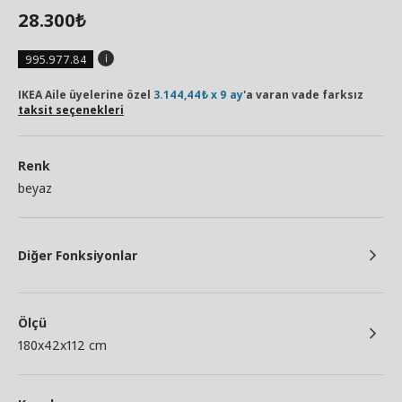
28.300
₺
995.977.84
IKEA Aile üyelerine özel
3.144,44₺ x 9 ay
'a varan vade farksız
taksit seçenekleri
Renk
beyaz
Diğer Fonksiyonlar
Ölçü
180x42x112 cm