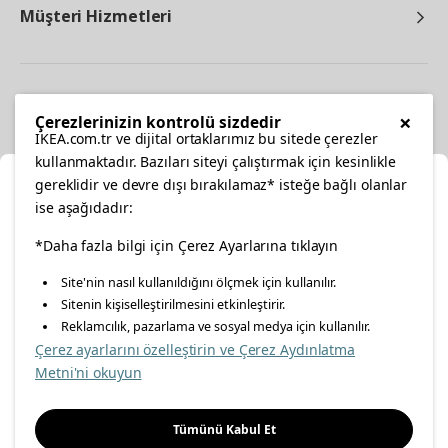
Müşteri Hizmetleri
Diğer
×
Çerezlerinizin kontrolü sizdedir
IKEA.com.tr ve dijital ortaklarımız bu sitede çerezler
kullanmaktadır. Bazıları siteyi çalıştırmak için kesinlikle
gereklidir ve devre dışı bırakılamaz* isteğe bağlı olanlar
Ka
ise aşağıdadır:
Konumunuzu Seçin
*Daha fazla bilgi için Çerez Ayarlarına tıklayın
facebook
twitter
instagram
pinterest
youtube
Site'nin nasıl kullanıldığını ölçmek için kullanılır.
İnternetten vereceğiniz siparişlerinizde size özel hizmet ve
Sitenin kişiselleştirilmesini etkinleştirir.
linkedin
içerikleri görebilmek için lütfen konumuzu seçin.
Reklamcılık, pazarlama ve sosyal medya için kullanılır.
Çerez ayarlarını özelleştirin ve Çerez Aydınlatma
İl seçiniz
Metni'ni okuyun
Enerji Politikası
Bilgi Güvenliği Politikası
Kalite Politikası
Seçiniz
Gıda Güvenliği Politikası
Bilgi Toplumu Hizmetleri
Tümünü Kabul Et