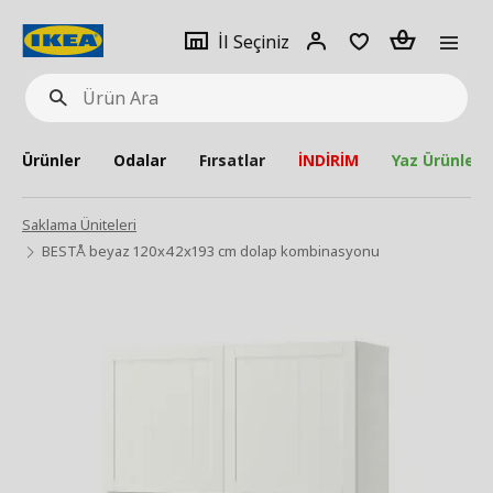
pat
İl
Giriş
Adet
İl Seçiniz
Ürün
seçiniz
Yap
Ara
Ürünler
Odalar
Fırsatlar
İNDİRİM
Yaz Ürünleri
Saklama Üniteleri
BESTÅ beyaz 120x42x193 cm dolap kombinasyonu