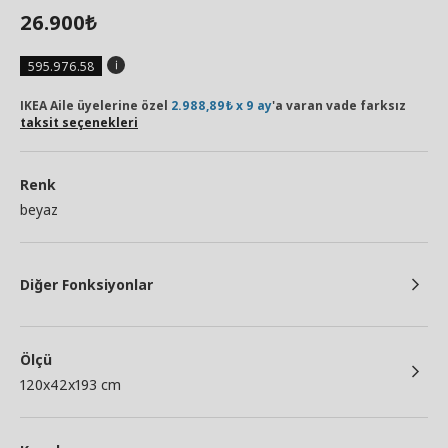
26.900
₺
595.976.58
IKEA Aile üyelerine özel
2.988,89₺ x 9 ay
'a varan vade farksız
taksit seçenekleri
Renk
beyaz
Diğer Fonksiyonlar
Ölçü
120x42x193 cm