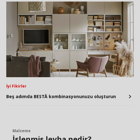
İyi Fikirler
Beş adımda BESTÅ kombinasyonunuzu oluşturun
Malzeme
İşlenmiş levha nedir?