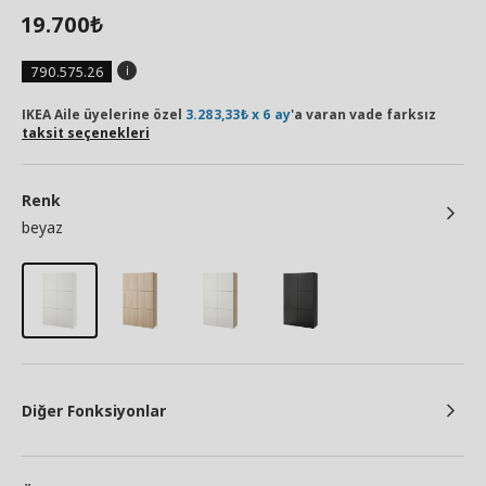
19.700
₺
790.575.26
IKEA Aile üyelerine özel
3.283,33₺ x 6 ay
'a varan vade farksız
taksit seçenekleri
Renk
beyaz
Diğer Fonksiyonlar