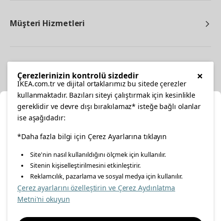
Müşteri Hizmetleri
Diğer
×
Çerezlerinizin kontrolü sizdedir
IKEA.com.tr ve dijital ortaklarımız bu sitede çerezler
kullanmaktadır. Bazıları siteyi çalıştırmak için kesinlikle
gereklidir ve devre dışı bırakılamaz* isteğe bağlı olanlar
Ka
ise aşağıdadır:
Konumunuzu Seçin
*Daha fazla bilgi için Çerez Ayarlarına tıklayın
facebook
twitter
instagram
pinterest
youtube
Site'nin nasıl kullanıldığını ölçmek için kullanılır.
İnternetten vereceğiniz siparişlerinizde size özel hizmet ve
Sitenin kişiselleştirilmesini etkinleştirir.
linkedin
içerikleri görebilmek için lütfen konumuzu seçin.
Reklamcılık, pazarlama ve sosyal medya için kullanılır.
Çerez ayarlarını özelleştirin ve Çerez Aydınlatma
İl seçiniz
Metni'ni okuyun
Enerji Politikası
Bilgi Güvenliği Politikası
Kalite Politikası
Seçiniz