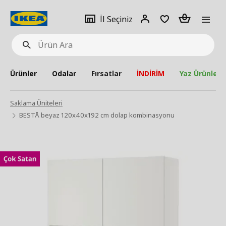
pat
İl
Giriş
Adet
İl Seçiniz
Ürün
seçiniz
Yap
Ara
Ürünler
Odalar
Fırsatlar
İNDİRİM
Yaz Ürünleri
Saklama Üniteleri
BESTÅ beyaz 120x40x192 cm dolap kombinasyonu