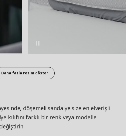
Daha fazla resim göster
ayesinde, döşemeli sandalye size en elverişli
e kılıfını farklı bir renk veya modelle
değiştirin.