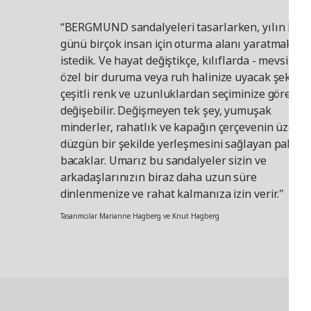
Yenilik, daha fazla konfor için
“BERGMUND sandalyeleri tasarlarken, yılın her
bir yol açıyor
günü birçok insan için oturma alanı yaratmak
Koltuğun dolgusu ve sırtlığındaki polyester, daha
istedik. Ve hayat değiştikçe, kılıflarda - mevsime,
dolaşmış liflere kıyasla daha iyi esneklik sağlayan
özel bir duruma veya ruh halinize uyacak şekilde
küçük dikey liflerden oluşur. Anders ve ekibi daha
çeşitli renk ve uzunluklardan seçiminize göre
sonra koltuğun dolgusunu şekillendirerek oturma
değişebilir. Değişmeyen tek şey, yumuşak
konforunu daha da artırmak için yenilikçi bir
teknik geliştirdi. “Waffle yapmaya benzer.
minderler, rahatlık ve kapağın çerçevenin üzerin
Polyester elyaflar, doğru şeklin yerinde
düzgün bir şekilde yerleşmesini sağlayan pahlı
sabitlendiği özel bir alete beslenir." Birkaç yıllık
bacaklar. Umarız bu sandalyeler sizin ve
geliştirme sürecinin ardından Anders,
arkadaşlarınızın biraz daha uzun süre
BERGMUND'un insanların hem güzel oturma
dinlenmenize ve rahat kalmanıza izin verir."
konforunun keyfini çıkarmasına hem de birlikte
daha iyi anların keyfini çıkarmasına yardımcı
Tasarımcılar Marianne Hagberg ve Knut Hagberg
olmasını umuyor. "Masanın etrafındaki herkes
rahatça oturduğunda rahatlayabilir ve birbirlerine
daha fazla odaklanabilirler."