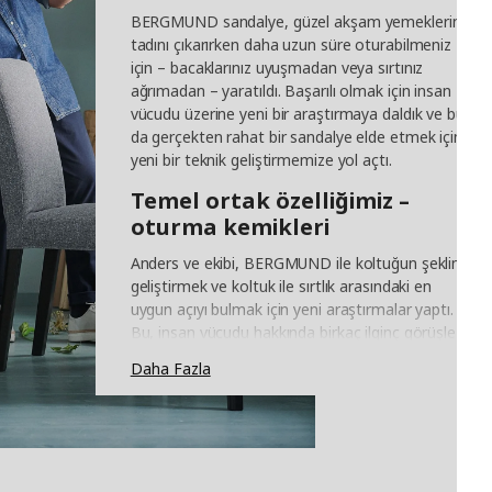
BERGMUND sandalye, güzel akşam yemeklerinin
tadını çıkarırken daha uzun süre oturabilmeniz
için – bacaklarınız uyuşmadan veya sırtınız
ağrımadan – yaratıldı. Başarılı olmak için insan
vücudu üzerine yeni bir araştırmaya daldık ve bu
da gerçekten rahat bir sandalye elde etmek için
yeni bir teknik geliştirmemize yol açtı.
Temel ortak özelliğimiz –
oturma kemikleri
Anders ve ekibi, BERGMUND ile koltuğun şeklini
geliştirmek ve koltuk ile sırtlık arasındaki en
uygun açıyı bulmak için yeni araştırmalar yaptı.
Bu, insan vücudu hakkında birkaç ilginç görüşle
sonuçlandı - örneğin, tüm insanların oturma
Daha Fazla
kemiklerinin aslında çok benzer olduğu. "Birinin
1,85 metre boyunda veya çok daha kısa olmasına
bakılmaksızın bu doğru. Bu nedenle, koltuğun
çanak şeklindeki tabanına dünya nüfusunun
%99'una uyan bir geometri verildi."