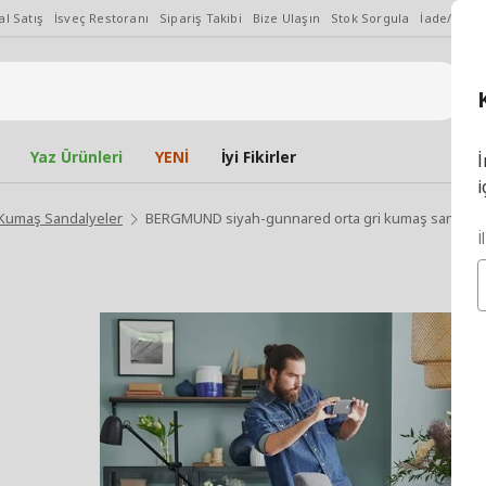
l Satış
İsveç Restoranı
Sipariş Takibi
Bize Ulaşın
Stok Sorgula
İade/Değiş
Yaz Ürünleri
YENİ
İyi Fikirler
İ
i
Kumaş Sandalyeler
BERGMUND siyah-gunnared orta gri kumaş sandaly
İ