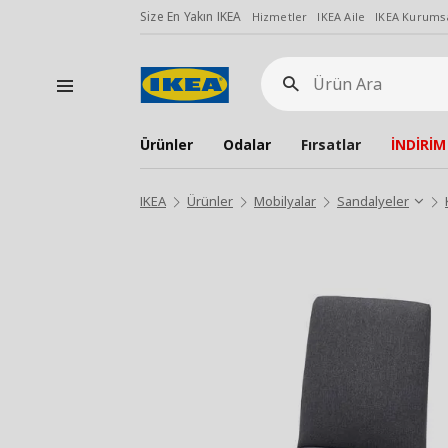
Size En Yakın IKEA
Hizmetler
IKEA Aile
IKEA Kurumsa
Ürün
Ara
Ürünler
Odalar
Fırsatlar
İNDİRİM
IKEA
Ürünler
Mobilyalar
Sandalyeler