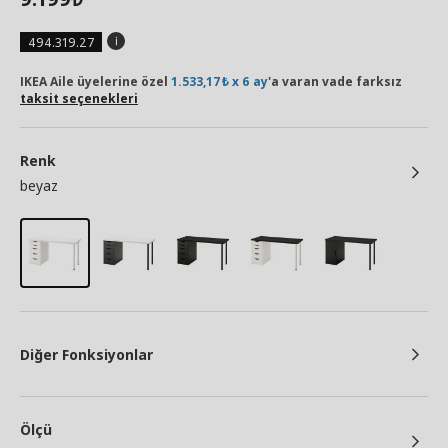
494.319.27
IKEA Aile üyelerine özel
1.533,17₺ x 6 ay
'a varan vade farksız
taksit seçenekleri
Renk
beyaz
Diğer Fonksiyonlar
Ölçü