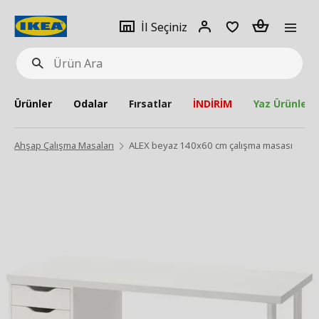
pat
İl
Giriş
Adet
İl Seçiniz
Ürün
seçiniz
Yap
Ara
Ürünler
Odalar
Fırsatlar
İNDİRİM
Yaz Ürünleri
Ahşap Çalışma Masaları
ALEX beyaz 140x60 cm çalışma masası